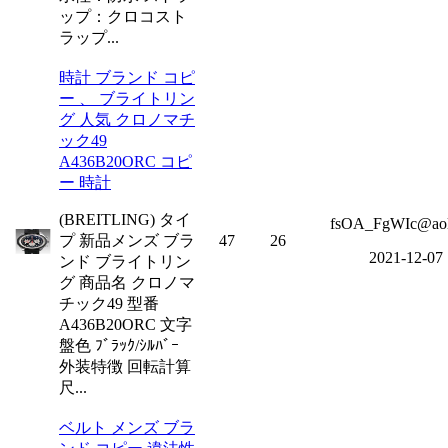
ップ：クロコスト
ラップ...
時計 ブランド コピ
ー 、 ブライトリン
グ 人気 クロノマチ
ック49
A436B20ORC コピ
ー 時計
(BREITLING) タイ
fsOA_FgWIc@ao
プ 新品メンズ ブラ
47
26
2021-12-07
ンド ブライトリン
グ 商品名 クロノマ
チック49 型番
A436B20ORC 文字
盤色 ﾌﾞﾗｯｸ/ｼﾙﾊﾞｰ
外装特徴 回転計算
尺...
ベルト メンズ ブラ