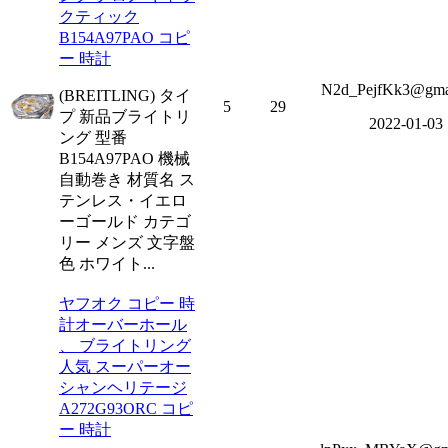
クティック
B154A97PAO コピ
ー 時計
N2d_PejfKk3@gma
(BREITLING) タイ
5
29
プ 新品ブライトリ
2022-01-03
ング 型番
B154A97PAO 機械
自動巻き 材質名 ス
テンレス・イエロ
ーゴールド カテゴ
リー メンズ 文字盤
色 ホワイト...
ヤフオク コピー 時
計オーバーホール
、 ブライトリング
人気 スーパーオー
シャンヘリテージ
A272G93ORC コピ
ー 時計