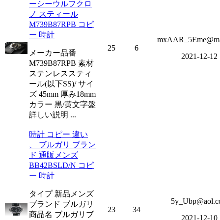
ーシーウルフクロ
ノ スティール
M739B87RPB コピ
ー 時計
mxAAR_5Eme@mai
25
6
メーカー品番
2021-12-12
M739B87RPB 素材
ステンレススティ
ール(以下SS)/ サイ
ズ 45mm 厚み18mm
カラー 黒/黄文字盤
詳しい説明 ...
時計 コピー 違い
、 ブルガリ ブラン
ド 通販メンズ
BB42BSLD/N コピ
ー 時計
タイプ 新品メンズ
5y_Ubp@aol.c
ブランド ブルガリ
23
34
商品名 ブルガリブ
2021-12-10