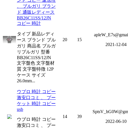
ンド コピー 違法性
、 ブルガリ ブラン
ド 通販レディース
BB26C11SS/12JN
コピー 時計
タイプ 新品レディ
apleW_E7s@gmai
20
15
ース ブランド ブル
2021-12-04
ガリ 商品名 ブルガ
リブルガリ 型番
BB26C11SS/12JN
文字盤色 文字盤材
質 文字盤特徴 12P
ケース サイズ
26.0mm...
ウブロ 時計 コピー
激安口コミ 、 プー
ケット 時計 コピー
usb
SptsV_hG0W@gm
14
39
ウブロ 時計 コピー
2022-06-10
激安口コミ 、 プー