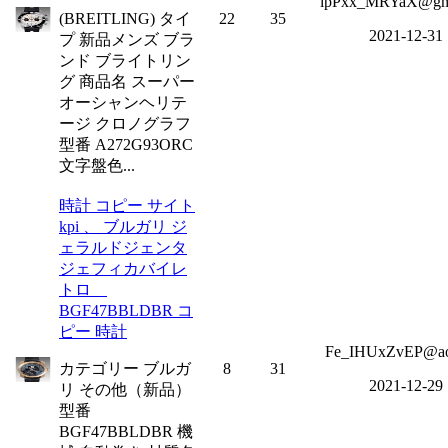
lpPxx_MRYaX@gm
(BREITLING) タイ
22
35
2021-12-31
プ 新品メンズ ブラ
ンド ブライトリン
グ 商品名 スーパー
オーシャンヘリテ
ージ クロノグラフ
型番 A272G93ORC
文字盤色...
時計 コピー サイト
kpi 、 ブルガリ ジ
ェラルドジェンタ
ジェフィカバイレ
トロ
BGF47BBLDBR コ
ピー 時計
Fe_IHUxZvEP@ao
カテゴリー ブルガ
8
31
2021-12-29
リ その他（新品）
型番
BGF47BBLDBR 機