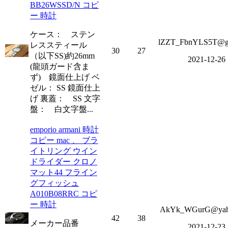
BB26WSSD/N コピ
ー 時計
ケース： ステン
lZZT_FbnYLS5T@g
レススティール
30
27
（以下SS)約26mm
2021-12-26
(龍頭ガード含ま
ず) 鏡面仕上げ ベ
ゼル： SS 鏡面仕上
げ 裏蓋： SS 文字
盤： 白文字盤...
emporio armani 時計
コピー mac 、 ブラ
イトリング ウイン
ドライダー クロノ
マット44 フライン
グフィッシュ
A010B08RRC コピ
ー 時計
AkYk_WGurG@yah
42
38
メーカー品番
2021-12-23