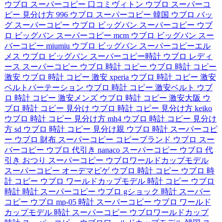
ウブロ スーパーコピー 口コミヴィトン
ウブロ スーパーコ
ピー 見分け方 996
ウブロ スーパーコピー 韓国
ウブロ バッ
グ スーパーコピー
ウブロ ビッグバン スーパーコピー
ウブ
ロ ビッグバン スーパーコピー mcm
ウブロ ビッグバン スー
パーコピー miumiu
ウブロ ビッグバン スーパーコピーエル
メス
ウブロ ビッグバン スーパーコピー時計
ウブロ レディ
ース スーパーコピー
ウブロ 時計 コピー
ウブロ 時計 コピー
激安
ウブロ 時計 コピー 激安 xperia
ウブロ 時計 コピー 激安
ベルトパーテーション
ウブロ 時計 コピー 激安ベルト
ウブ
ロ 時計 コピー 激安メンズ
ウブロ 時計 コピー 激安大阪
ウ
ブロ 時計 コピー 見分け
ウブロ 時計 コピー 見分け方 keiko
ウブロ 時計 コピー 見分け方 mh4
ウブロ 時計 コピー 見分け
方 sd
ウブロ 時計 コピー 見分け親
ウブロ 時計 スーパーコピ
ー
ウブロ 財布 スーパーコピー
コピーブランド ウブロ
スー
パーコピー ウブロ 代引き nanaco
スーパーコピー ウブロ 代
引き おつり
スーパーコピー ウブロワールドカップモデル
スーパーコピー オーデマピゲ ウブロ
時計 コピー ウブロ
時
計 コピー ウブロ ワールドカップモデル
時計 コピー ウブロ
時計
時計 スーパーコピー ウブロ gショック
時計 スーパー
コピー ウブロ mp-05
時計 スーパーコピー ウブロ ワールド
カップモデル
時計 スーパーコピー ウブロワールドカップ