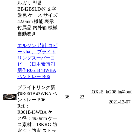
ルガリ 型番
BB42BSLD/N 文字
盤色 ケース サイズ
42.0mm 機能 表示
付属品 内外箱 機械
自動巻き...
エルジン 時計 コピ
ー vba 、 ブライト
リングスーパーコ
ピー【日本素晴7】
新作R061B43WBA
ベントレー B06
ブライトリング新
lQXsE_kG08jln@out
作R061B43WBA ベ
36
23
ントレー B06
2021-12-07
Ref.：
R061B43WBA ケー
ス径：49.0mm ケー
ス素材：18KRG 防
水性：防水 ストラ