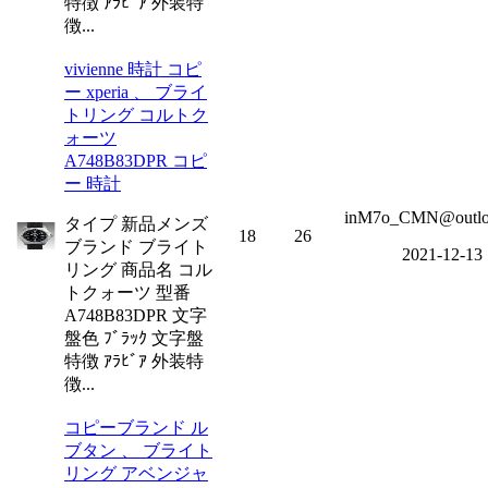
特徴 ｱﾗﾋﾞｱ 外装特
徴...
vivienne 時計 コピ
ー xperia 、 ブライ
トリング コルトク
ォーツ
A748B83DPR コピ
ー 時計
inM7o_CMN@outlo
タイプ 新品メンズ
18
26
ブランド ブライト
2021-12-13
リング 商品名 コル
トクォーツ 型番
A748B83DPR 文字
盤色 ﾌﾞﾗｯｸ 文字盤
特徴 ｱﾗﾋﾞｱ 外装特
徴...
コピーブランド ル
ブタン 、 ブライト
リング アベンジャ