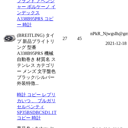
ブランド アベンジ
ャー ボルケーノ イ
ンデックス
A338B95PRS コピ
ー 時計
nPkR_NjwgsIh@gma
(BREITLING) タイ
27
45
プ 新品ブライトリ
2021-12-18
ング 型番
A338B95PRS 機械
自動巻き 材質名 ス
テンレス カテゴリ
ー メンズ 文字盤色
ブラック/シルバー
外装特徴...
時計 コピー レプリ
カいつ 、 ブルガリ
セルペンティ
SP35BSDBCSD1.1T
コピー 時計