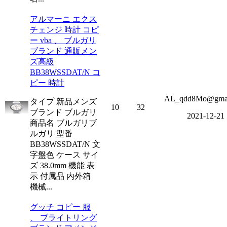
アルマーニ エクス
チェンジ 時計 コピ
ー vba 、 ブルガリ
ブランド 通販メン
ズ高級
BB38WSSDAT/N コ
ピー 時計
AL_qdd8Mo@gmai
タイプ 新品メンズ
10
32
ブランド ブルガリ
2021-12-21
商品名 ブルガリブ
ルガリ 型番
BB38WSSDAT/N 文
字盤色 ケース サイ
ズ 38.0mm 機能 表
示 付属品 内外箱
機械...
グッチ コピー 服
、 ブライトリング