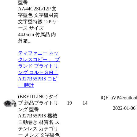
型番
AA44C2SL/12P 文
字盤色 文字盤材質
文字盤特徴 12P ケ
ース サイズ
44.0mm 付属品 内
外箱...
ティファニー ネッ
クレスコピー 、 ブ
ランド ブライトリ
ング コルトＧＭＴ
A327B55PRS コピ
ー 時計
(BREITLING) タイ
iQF_aVP@outloo
プ 新品ブライトリ
19
14
2022-01-06
ング 型番
A327B55PRS 機械
自動巻き 材質名 ス
テンレス カテゴリ
ー メンズ 文字盤色