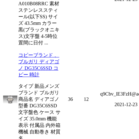
A010B08RRC 素材
ステンレススティ
ール(以下SS) サイ
ズ 43.5mm カラー
黒(ブラックオニキ
ス)文字盤 4-5時位
置間に日付 ...
コピーブランド 、
ブルガリ ディアゴ
ノ DG35C6SSD コ
ピー 時計
タイプ 新品メンズ
ブランド ブルガリ
q9Cbv_lE3FzH@ao
商品名 ディアゴノ
36
12
2021-12-23
型番 DG35C6SSD
文字盤色 ケース サ
イズ 35.0mm 機能
表示 付属品 内外箱
機械 自動巻き 材質
名...