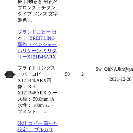
械 自動巻き 材質名
ブロンズ・チタン
タイプ メンズ 文字
盤色 ...
ブランドコピー 日
本 、 BREITLING
新作 アベンジャー
ハリケーン ミリタ
リーX121B46ARX
ブライトリングス
Sw_QhNAJkn@gm
ーパーコピー
50
2
2021-12-28
X121B46ARX画
像： Ref.
X121B46ARX ケー
ス径： 50.0mm 防
水性： 100m ムー
ブメント： ...
時計 コピー 買った
設定 、 ブルガリ