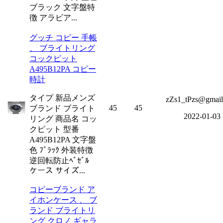
ブラック 文字盤特
徴 アラビア...
グッチ コピー 手帳
、 ブライトリング
コックピット
A495B12PA コピー
時計
タイプ 新品メンズ
zZs1_tPzs@gmai
45
45
ブランド ブライト
2022-01-03
リング 商品名 コッ
クピット 型番
A495B12PA 文字盤
色 ﾌﾞﾗｯｸ 外装特徴
逆回転防止ﾍﾞｾﾞﾙ
ケース サイズ...
コピーブランド ア
イホンケース 、 ブ
ランド ブライトリ
ング クロノ ギャラ