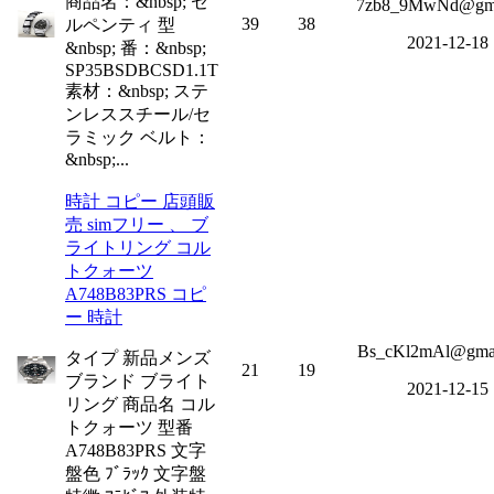
商品名：&nbsp; セ
7zb8_9MwNd@gm
39
38
ルペンティ 型
2021-12-18
&nbsp; 番：&nbsp;
SP35BSDBCSD1.1T
素材：&nbsp; ステ
ンレススチール/セ
ラミック ベルト：
&nbsp;...
時計 コピー 店頭販
売 simフリー 、 ブ
ライトリング コル
トクォーツ
A748B83PRS コピ
ー 時計
Bs_cKl2mAl@gmai
タイプ 新品メンズ
21
19
ブランド ブライト
2021-12-15
リング 商品名 コル
トクォーツ 型番
A748B83PRS 文字
盤色 ﾌﾞﾗｯｸ 文字盤