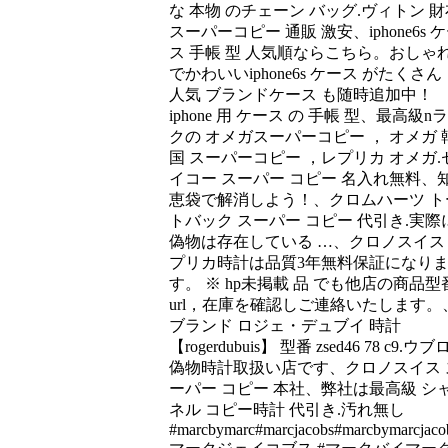
な 本物 のチェーン バッグ.ヴィトン 財
スーパーコピー 通販 激安、iphone6s 
ス 手帳 型 人気順ならこちら。おしゃ
でかわいいiphone6s ケース がたくさん
人気 ブランドケース も随時追加中！
iphone 用 ケース の 手帳 型、最高級n
クの オメガスーパーコピー ， オメガ 
国 スーパーコピー ，レプリカ オメガ.
イコー スーパー コピー 名入れ無料、
恵袋で解消しよう！、クロムハーツ ト
トバック スーパー コピー 代引き.実際
偽物は存在している …、クロノスイス
プリカ時計は品質3年無料保証になり
す。 ※ hp未掲載 品 でも他店の商品型
url，在庫を確認しご連絡いたします。
ブランド ロジェ・デュブイ 時計
【rogerdubuis】 型番 zsed46 78 c9.ウブ
偽物時計取扱い店です、クロノスイス 
ーパー コピー 本社、弊社は最高級 シ
ネル コピー時計 代引き.汚れ無し
#marcbymarc#marcjacobs#marcbymarcjaco