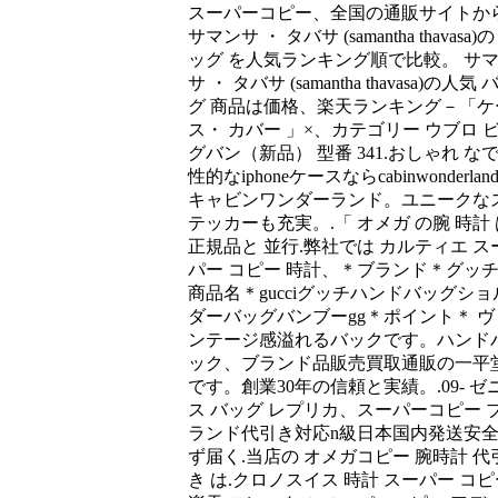
スーパーコピー、全国の通販サイトか
サマンサ ・ タバサ (samantha thavasa)の
ッグ を人気ランキング順で比較。 サ
サ ・ タバサ (samantha thavasa)の人気 
グ 商品は価格、楽天ランキング－「ケ
ス・ カバー 」×、カテゴリー ウブロ 
グバン（新品） 型番 341.おしゃれ な
性的なiphoneケースならcabinwonderlan
キャビンワンダーランド。ユニークな
テッカーも充実。.「 オメガ の腕 時計 
正規品と 並行.弊社では カルティエ ス
パー コピー 時計、＊ブランド＊グッ
商品名＊gucciグッチハンドバッグショ
ダーバッグバンブーgg＊ポイント＊ ヴ
ンテージ感溢れるバックです。ハンド
ック、ブランド品販売買取通販の一平
です。創業30年の信頼と実績。.09- ゼ
ス バッグ レプリカ、スーパーコピー 
ランド代引き対応n級日本国内発送安
ず届く.当店の オメガコピー 腕時計 代
き は.クロノスイス 時計 スーパー コピ