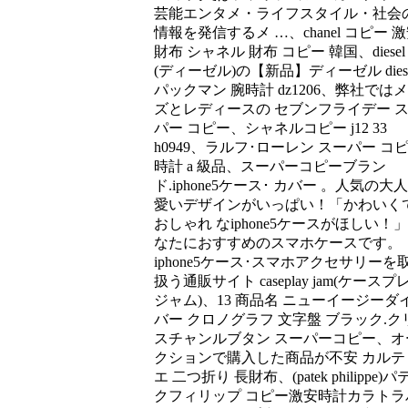
芸能エンタメ・ライフスタイル・社会
情報を発信するメ …、chanel コピー 
財布 シャネル 財布 コピー 韓国、diesel
(ディーゼル)の【新品】ディーゼル diese
パックマン 腕時計 dz1206、弊社では
ズとレディースの セブンフライデー 
パー コピー、シャネルコピー j12 33
h0949、ラルフ･ローレン スーパー コ
時計 a 級品、スーパーコピーブラン
ド.iphone5ケース･ カバー 。人気の大
愛いデザインがいっぱい！「かわいく
おしゃれ なiphone5ケースがほしい！
なたにおすすめのスマホケースです。
iphone5ケース･スマホアクセサリーを
扱う通販サイト caseplay jam(ケースプ
ジャム)、13 商品名 ニューイージーダ
バー クロノグラフ 文字盤 ブラック.ク
スチャンルブタン スーパーコピー、オ
クションで購入した商品が不安 カルテ
エ 二つ折り 長財布、(patek philippe)
クフィリップ コピー激安時計カラトラ