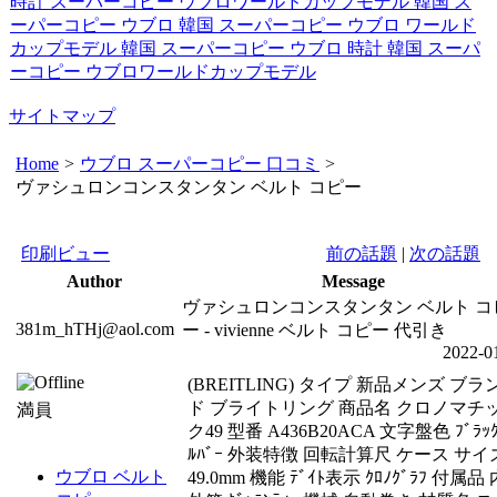
時計 スーパーコピー ウブロワールドカップモデル
韓国 ス
ーパーコピー ウブロ
韓国 スーパーコピー ウブロ ワールド
カップモデル
韓国 スーパーコピー ウブロ 時計
韓国 スーパ
ーコピー ウブロワールドカップモデル
サイトマップ
Home
>
ウブロ スーパーコピー 口コミ
>
ヴァシュロンコンスタンタン ベルト コピー
印刷ビュー
前の話題
|
次の話題
Author
Message
ヴァシュロンコンスタンタン ベルト コ
381m_hTHj@aol.com
ー - vivienne ベルト コピー 代引き
2022-0
(BREITLING) タイプ 新品メンズ ブラ
ド ブライトリング 商品名 クロノマチ
満員
ク49 型番 A436B20ACA 文字盤色 ﾌﾞﾗｯｸ
ﾙﾊﾞｰ 外装特徴 回転計算尺 ケース サイ
ウブロ ベルト
49.0mm 機能 ﾃﾞｲﾄ表示 ｸﾛﾉｸﾞﾗﾌ 付属品 