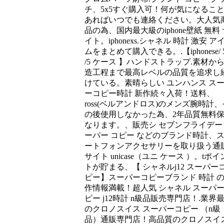
チ、5x5すぐ購入可！何が気になるこ
あればいつでも連絡ください。大人気
品の為、国内最大級のiphone壁紙 無料 
イト。iphonexs.シャネル 時計 激安 ア
ムをまとめて購入できる。.【iphonese/ 5
/5 ケース 】ハンドストラップ.素材か
造工程まで最高レベルの品質を追求し
けている。素晴らしい ユンハンス ス
ーコピー時計 新作続々入荷！送料、
ross(ベルアンドロス)のメンズ腕時計、
の後使用しなかった為、2年品質無料
なります。、販売シ セブンフライデー
ーパー コピー などのブランド時計、
ートフォンアクセサリーを取り扱う通
サイト unicase（ユニ ケース ）。tポイ
トが貯まる、【 シャネルj12 スーパー
ピー】スーパーコピーブランド 時計 
作情報満載！超人気 シャネル スーパ
ピー j12時計 n級品販売専門店！.業界
のクロノスイス スーパーコピー （n級
品）通販専門店！高品質のクロノスイ