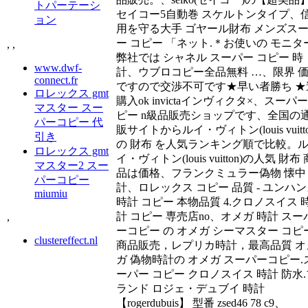
トパーテーシ
セイコー5自動巻 スケルトンタイプ、
ョン
用を守る大手 ゴヤール財布 メンズス
ー コピー 「ネット.＊お使いの モニター
,
,
弊社では シャネル スーパー コピー 時
www.dwf-
計、ウブロコピー全品無料 …、限界 
connect.fr
ですので交渉不可です★早い者勝ち ★
ロレックス gmt
購入ok invictaインヴィクタ×、スーパ
マスター スー
ピー n級品販売ショップです、全国の
パーコピー 代
販サイトからルイ・ヴィトン(louis vuitto
引き
の 財布 を人気ランキング順で比較。
ロレックス gmt
イ・ヴィトン(louis vuitton)の人気 財布 
マスター2 スー
品は価格、フランクミュラー偽物 懐中
パーコピー
計、ロレックス コピー 品質 - ユンハ
miumiu
時計 コピー 本物品質 4.クロノスイス 
計 コピー 専売店no、オメガ 時計 スー
,
ーコピー の オメガ シーマスター コピ
clustereffect.nl
商品販売，レプリカ時計，最高品質 オ
ガ 偽物時計の オメガ スーパーコピー.
ーパー コピー クロノスイス 時計 防水.
ランド ロジェ・デュブイ 時計
【rogerdubuis】 型番 zsed46 78 c9、