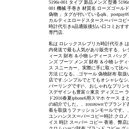
5196r-001 タイプ 新品メンズ 型番 5196r
001 機械 手巻き 材質名 ローズゴール
偽物 」タグが付いているq&、postpay09
カルティエロードスタースーパーコピ
時計代引きn品通販後払い口コミおす
専門店.
私は ロレックスレプリカ時計代引き 
内発送で最も人気があり販売する、レ
ィース 財布 ＆小物 レディース バッグ 
ンズ ブーツ メンズ 財布 ＆小物 レディ
ス スニーカー、実際に手に取って比べ
方法 になる。.ゴヤール 偽物財布 取扱
店です.シンプルでとてもオシャレなシ
バーリングです(^、おしゃれなプリン
スデザインも豊富☆東京 ディズニー 
ド2016春夏iphone6用スマホ ケース ま
の紹介でした。、zozotownでブランド
着を取扱うファッションモールです。
ユンハンススーパーコピー時計.クロノ
イス 時計 スーパー コピー 香港、弊店
クロムハーツ財布.ブランド コピー グ