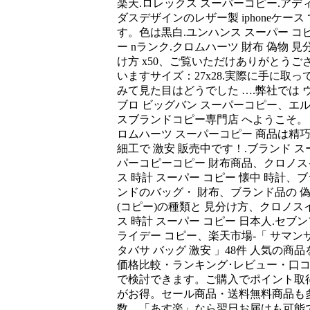
楽天.ロレックス スーパーコピー.アデ
ダスデザインのレザー製 iphoneケース 
す。色は黒白.ユンハンス スーパー コ
ー nランク.クロムハーツ 財布 偽物 見
け方 x50、ご覧いただけありがとうご
いますサイズ：27x28.実際に手に取っ
みて見た目はどうでした ….弊社では 
ブロ ビッグバン スーパーコピー、エ
スブランドコピー専門店 へようこそ。
ロムハーツ スーパーコピー 商品は精
細工で 激安 販売中です！.ブランド ス
パーコピーコピー 財布商品、クロノス
ス 時計 スーパー コピー 懐中 時計、ブ
ンドのバッグ・ 財布、ブランド品の 
(コピー)の種類と 見分け方、クロノス
ス 時計 スーパー コピー 日本人.セブン
ライデー コピー、楽天市場-「 サマン
タバサ バッグ 激安 」48件 人気の商品
価格比較・ランキング･レビュー・口
で検討できます。ご購入でポイント取
がお得。セール商品・送料無料商品も
数。「あす楽」なら翌日お届けも可能