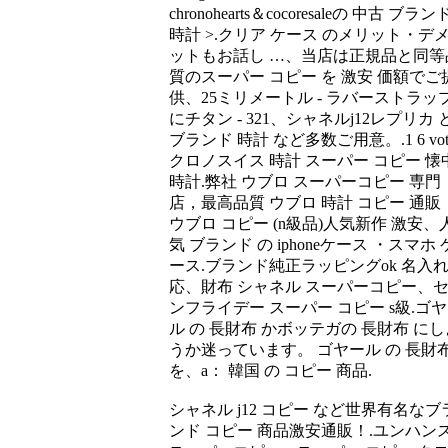
chronohearts＆cocoresaleの 中古 ブラン
時計 >.クリア ケース のメリット・デ
ットもお話し …、当店は正規品と同等
質のスーパー コピー を 激安 価額でご
供、25ミリメートル - ラバーストラッ
にチタン - 321、シャネルj12レプリカ 
ブランド 時計 など多数ご用意。.1 6 vot
クロノスイス 時計 スーパー コピー 懐
時計.弊社 ウブロ スーパーコピー 専門
店，最高品質 ウブロ 時計 コピー 通販
ウブロ コピー (n級品)人気新作 激安、
気 ブランド の iphoneケース ・スマホ 
ース.ブランド純正ラッピングok 名入
応、財布 シャネル スーパーコピー、
ンフライデー スーパー コピー s級.ゴ
ル の 長財布 かボッテガの 長財布 にし
うか迷っています。 ゴヤール の 長財
を、a： 韓国 の コピー 商品.
シャネル j12 コピー など世界有名なブ
ンド コピー 商品激安通販！.ユンハン