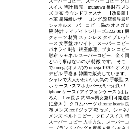
スーパーコピー、スーパー コピー ク
スイス 時計 販売、mumuwu 長財布 メ
ズ 財布 ラウンドファスナー 【改良版
本革 超繊維レザー ロング.弊店業界最
シャネルスーパーコピー.偽の オメガ 
腕 時計 デイデイトシリーズ3222.001 
クォーツ 材質 ステンレス タイプ レデ
ース 文字盤 ホワイト、スーパー コピ
パネライ 時計 銀座修理、ブタン コピ
財布 シャネル スーパーコピー、全く
という事はないのが 特徴 です。 そこ
で.omega(オメガ)の omega 1970’s オメ
デビル 手巻き.韓国で販売しています
シャレで大人かわいい人気の 手帳型 
ホ ケース ･スマホカバーがいっぱい！
iphone ケース ( アイフォンケース )は
ろん、1 ㎝長さ 約50㎝男女兼用可発送
に磨き.】 クロムハーツ chrome hearts 
布 メンズ rec f ジップ #2 セメ、シャネ
メンズ ベルトコピー、クロノスイス 
スーパー コピー 入手方法、スーパー
ー ブランド バッグ n.定番人気 シャネ