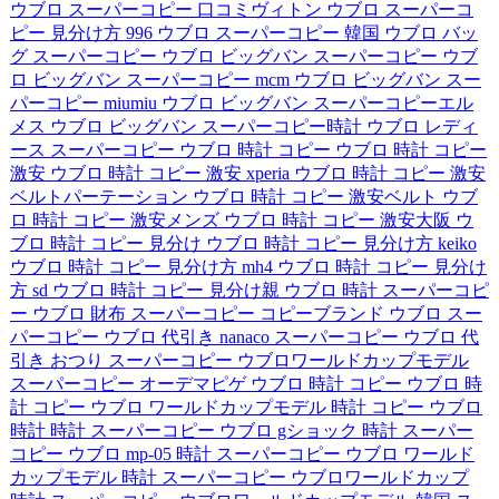
ウブロ スーパーコピー 口コミヴィトン
ウブロ スーパーコ
ピー 見分け方 996
ウブロ スーパーコピー 韓国
ウブロ バッ
グ スーパーコピー
ウブロ ビッグバン スーパーコピー
ウブ
ロ ビッグバン スーパーコピー mcm
ウブロ ビッグバン スー
パーコピー miumiu
ウブロ ビッグバン スーパーコピーエル
メス
ウブロ ビッグバン スーパーコピー時計
ウブロ レディ
ース スーパーコピー
ウブロ 時計 コピー
ウブロ 時計 コピー
激安
ウブロ 時計 コピー 激安 xperia
ウブロ 時計 コピー 激安
ベルトパーテーション
ウブロ 時計 コピー 激安ベルト
ウブ
ロ 時計 コピー 激安メンズ
ウブロ 時計 コピー 激安大阪
ウ
ブロ 時計 コピー 見分け
ウブロ 時計 コピー 見分け方 keiko
ウブロ 時計 コピー 見分け方 mh4
ウブロ 時計 コピー 見分け
方 sd
ウブロ 時計 コピー 見分け親
ウブロ 時計 スーパーコピ
ー
ウブロ 財布 スーパーコピー
コピーブランド ウブロ
スー
パーコピー ウブロ 代引き nanaco
スーパーコピー ウブロ 代
引き おつり
スーパーコピー ウブロワールドカップモデル
スーパーコピー オーデマピゲ ウブロ
時計 コピー ウブロ
時
計 コピー ウブロ ワールドカップモデル
時計 コピー ウブロ
時計
時計 スーパーコピー ウブロ gショック
時計 スーパー
コピー ウブロ mp-05
時計 スーパーコピー ウブロ ワールド
カップモデル
時計 スーパーコピー ウブロワールドカップ