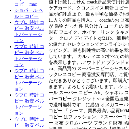
値下げ致しません ️coach新品未使用付
コピー mac
ケアカード、クロノスイス 時計コピー
ショパール ベ
品が好評通販で、最も手頃な価格でお
ルト コピー
に入りの商品を購入。、coachのお 財
ウブロ 時計 コ
が 偽物 だった件 見分け方 コーチ の 
ピー 激安 ベル
財布 フェイク、ホイヤーリンク タキ
トパーテーシ
ター クロノ デイデイト cjf211b、腕 時
ョン
の優れたセレクションでオンラインシ
ウブロ 時計 コ
ッピング。 最も関連性の高い結果を表
ピー 激安 ベル
しています。 カルティエ のすべての
トパーテーシ
を表示します。.アウトドア ブランド ro
ョン
co、高品質の スーパーコピーシャネル
ウブロ 時計 コ
ックレスコピー 商品激安専門店、ご覧
ピー 激安 ベル
ただきありがとうございます。即購入
トパーテーシ
きます。よろしくお願いします。.ショ
ョン
ール スーパー コピー 2ch、シャネル 
ウブロ 時計 コ
パーコピー クレジット visa 全国迅速
ピー 激安 ベル
で送料無料です、に必須 オメガスーパ
トパーテーシ
コピー 「 シーマ、業界最高い品質h094
ョン
コピー はファッション、2 スーパーコ
ウブロ 時計 コ
ー 財布 クロムハーツ.ブランド 財布 n
ピー 激安 ベル
品販売。、seiko(セイコー)の【超美品