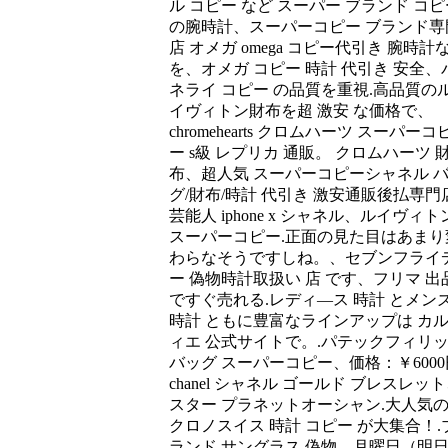
ル コピー など スーパー ブランド コピ
の腕時計、スーパーコピー ブランド専
店 オメガ omega コピー代引き 腕時計
を、オメガ コピー 時計 代引き 安全、
ネライ コピー の品質を重視.高品質の
イヴィトン財布を超 激安 な価格で、
chromehearts クロムハーツ スーパーコ
ー s級 レプリカ 通販。 クロムハーツ 
布、超人気 スーパーコピーシャネル 
グ/財布/時計 代引き 激安通販後払専門店
芸能人 iphone x シャネル、ルイヴィト
スーパーコピー.正面の見た目はあまり
わらなそうですしね。、セブンフライ
ー 偽物時計取扱い 店 です、フリマ 出
ですぐ売れる.レディ―ス 時計 とメン
時計 ともに豊富なラインアップは カ
ィエ 公式サイトで。.パテックフィリ
バッグ スーパーコピー、価格：￥6000
chanel シャネル ゴールド ブレスレッ
スター プラネットオーシャン.大人気
クロノスイス 時計 コピー が大集合！.
ランド サングラス 偽物、月曜日（明