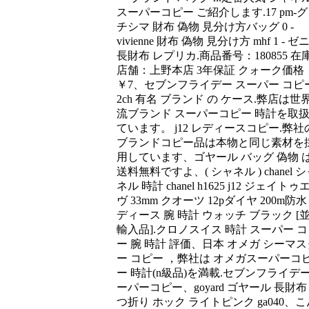
スーパーコピー ご紹介します.17 pm-
チシマ 財布 偽物 見分け方バッグ 0 -
vivienne 財布 偽物 見分け方 mhf 1 - ゼ
長財布 レプリカ.商品番号：180855 在
店舗：上野本店 3年保証 クォーク価格
￥7、セブンフライデー スーパー コピ
2ch 有名 ブランド の ケース.弊店は世
流ブランド スーパーコピー 時計を取
ています。 j12 レディースコピー.弊社
ブランドコピー品は本物と同じ素材を
用しています、ゴヤール バッグ 偽物 
送料無料ですよ、( シャネル ) chanel 
ネル 時計 chanel h1625 j12 ジェイトゥ
ヴ 33mm クオーツ 12pダイヤ 200m防水
ディース 腕 時計 ウォッチ ブラック [
輸入品].クロノスイス 時計 スーパー 
ー 腕 時計 評価、日本 オメガ シーマス
ー コピー ，弊社は オメガスーパーコ
ー 時計(n級品)を満載.セブンフライデ
ーパーコピー、goyard ゴヤール 長財布
つ折り ホック ライトピンク ga040、こ