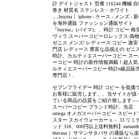
計 デイトジャスト 型番 116244 機械 
巻き 材質名 ステンレス・ホワイト
….buyma｜ iphone - ケース - メンズ - 
を海外通販 ファッション通販サイト
『buyma』(バイマ)。、時計 コピー 格
ヴィラ.スーパーコピーロレックス.偽
ゼニス メンズ/ レディース コピー 激安
門店 レディース 豊富な品揃えの ゼニ
時計、カルティエスーパーコピー スー
ーコピー 時計の新作情報満載！超人気
ルティエスーパーコピー 時計n級品販
専門店！.
セブンフライデー 時計 コピー を低価
お客様に販売します。、当サイトが扱
ている商品の品質をご紹介致します—
スーパーコピー ブランド時計、当店
omega オメガスーパーコピー スピード
スター スカイウォーカー x － 33 リミ
ッド 318、000円以上送料無料】samanth
thavasa｜ サマンサタバサ の通販なら