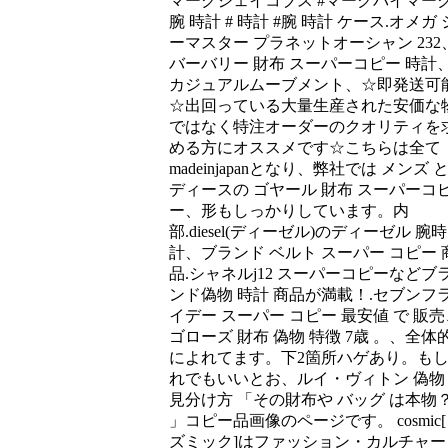
マークジェイコブス #マークバイマーク
腕 時計 # 時計 #腕 時計 ケース.オメガ 
ーマスター プラネットオーシャン 232
バーバリー 財布 スーパーコピー 時計
カジュアルムーブメント、☆即発送可
☆出回っている大量生産された安価な
ではなく特注オーダーのクオリティを
める方にオススメです☆こちらは全て
madeinjapanとなり、弊社では メンズ 
ディースの ゴヤール 財布 スーパーコ
ー、形もしっかりしています。内
部.diesel(ディーゼル)のディーゼル 腕時
計、ブランド ベルト スーパー コピー 
品.シャネルj12 スーパーコピーなどブ
ンド偽物 時計 商品が満載！.セブンフ
イデー スーパー コピー 最安値 で 販売
ゴローズ 財布 偽物 特徴 7歳 。、全体
によれてます。下2箇所ハゲあり。も
れでもいいとお、ルイ・ヴィトン 偽物
見分け方 「その財布や バッグ は本物
」コピー品画像のページです。 cosmic
ズミック]はファッション・カルチャー