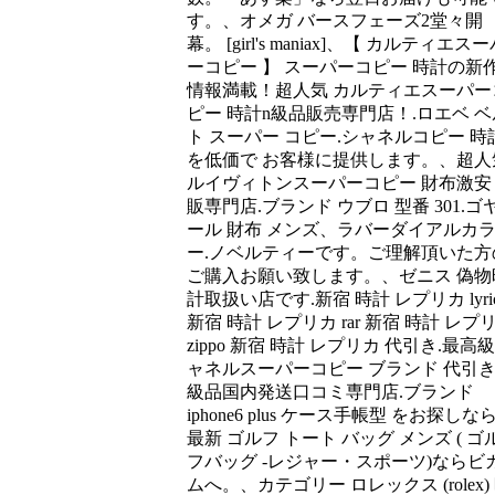
す。、オメガ バースフェーズ2堂々開
幕。 [girl's maniax]、【 カルティエス
ーコピー 】 スーパーコピー 時計の新
情報満載！超人気 カルティエスーパー
ピー 時計n級品販売専門店！.ロエベ ベ
ト スーパー コピー.シャネルコピー 時
を低価で お客様に提供します。、超人
ルイヴィトンスーパーコピー 財布激安
販専門店.ブランド ウブロ 型番 301.ゴ
ール 財布 メンズ、ラバーダイアルカ
ー.ノベルティーです。ご理解頂いた方
ご購入お願い致します。、ゼニス 偽物
計取扱い店です.新宿 時計 レプリカ lyric
新宿 時計 レプリカ rar 新宿 時計 レプ
zippo 新宿 時計 レプリカ 代引き.最高級
ャネルスーパーコピー ブランド 代引き 
級品国内発送口コミ専門店.ブランド
iphone6 plus ケース手帳型 をお探しな
最新 ゴルフ トート バッグ メンズ ( ゴ
フバッグ -レジャー・スポーツ)ならビ
ムへ。、カテゴリー ロレックス (rolex)