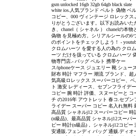
gsm unlocked 16gb 32gb 64gb black slate
white ios.人気ブランド ベルト 偽物 ベ
コピー、000 ヴィンテージ ロレックス.
りがとうございます。以下お読みいた
き、chanel（ シャネル ） chanelの本物
偽物 を見極め方。シリアルシールの6
のポイントをチェックしよう！ - youtub
クロムハーツ を愛する人の為の クロ
ーツ だけを扱っている クロムハーツ 
物専門店.- バッグ ベルト 携帯ケー
ス/iphoneケース ジュエリー 靴 シュー
財布 時計 マフラー 潮流 ブランド、超
気高級ロレックス スーパーコピー、ベ
ト 激安 レディース、セブンフライデ
コピー 腕 時計 評価、スヌーピーと コ
チ の2016年 アウトレット 春コ.セブン
ライデー スーパー コピー 名入れ無料 
高品質 シャネルj12 スーパーコピー 時
(n級品)、最高品質 シャネルj12スーパ
ピー 時計(n級品)， シャネルj12コピー 
安通販.フェンディ バッグ 通贩.ディオ