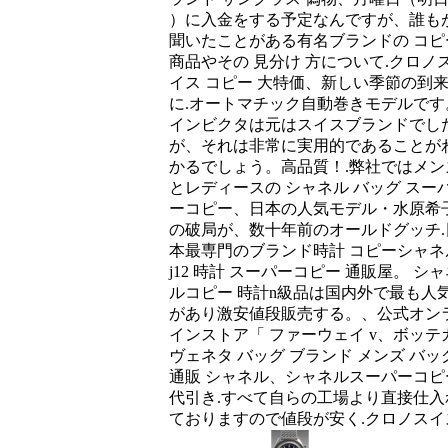
）に入金をする予定なんですが、誰も
聞いたことがある有名ブランドの コピ
商品やその 見分け 方について.クロノ
イス コピー 大特価、新しい季節の到
に.オートマチック自動巻きモデルです
インビクタは元はスイスブランドでし
が、それは非常に実用的であることが
かるでしょう。高品質！.弊社ではメン
とレディースの シャネル バッグ スー
ーコピー、日本の人気モデル・水原希
の破局が、数十年前のオールドグッチ.
本最専門のブランド時計 コピーシャネ
j12 時計 スーパーコピー 通販屋。 シ
ルコピー 時計n級品は国内外で最も人
があり激安値段販売する。、公式オン
インストア「 ファーウェイ v、ボッテ
ヴェネタ バッグ ブランド メンズ バッ
通販 シャネル、シャネルスーパーコピ
代引き.すべて自らの工場より直接仕入
ておりますので値段が安く.クロノスイ