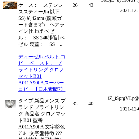
ケース： ステンレ
26
43
2021-12-
ススティール(以下
SS) 約42mm (龍頭ガ
ード含まず) ヘアラ
イン仕上げ ベゼ
ル： SS 24時間計ベ
ゼル 裏蓋： SS ...
ディーゼル ベルト コ
ピー ペースト 、 ブ
ライトリング クロノ
マットB01
A011A90PAスーパー
コピー【日本素晴7】
iZ_iSprgVLp@
タイプ 新品メンズ ブ
35
40
ランド ブライトリン
2021-12-
グ 商品名 クロノマッ
トB01 型番
A011A90PA 文字盤色
ﾌﾞﾙｰ 文字盤特徴 ???