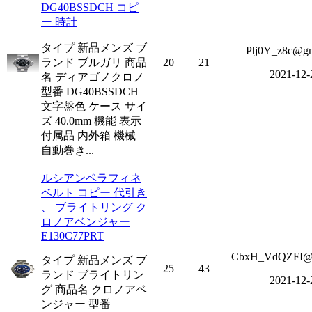
DG40BSSDCH コピ
ー 時計
タイプ 新品メンズ ブ
Plj0Y_z8c@g
ランド ブルガリ 商品
20
21
2021-12-
名 ディアゴノクロノ
型番 DG40BSSDCH
文字盤色 ケース サイ
ズ 40.0mm 機能 表示
付属品 内外箱 機械
自動巻き...
ルシアンペラフィネ
ベルト コピー 代引き
、 ブライトリング ク
ロノアベンジャー
E130C77PRT
CbxH_VdQZFI@g
タイプ 新品メンズ ブ
25
43
ランド ブライトリン
2021-12-
グ 商品名 クロノアベ
ンジャー 型番