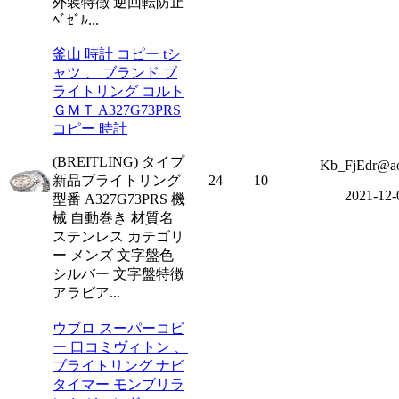
外装特徴 逆回転防止
ﾍﾞｾﾞﾙ...
釜山 時計 コピー tシ
ャツ 、 ブランド ブ
ライトリング コルト
ＧＭＴ A327G73PRS
コピー 時計
(BREITLING) タイプ
Kb_FjEdr@ao
新品ブライトリング
24
10
2021-12-
型番 A327G73PRS 機
械 自動巻き 材質名
ステンレス カテゴリ
ー メンズ 文字盤色
シルバー 文字盤特徴
アラビア...
ウブロ スーパーコピ
ー 口コミヴィトン 、
ブライトリング ナビ
タイマー モンブリラ