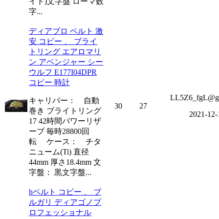
イト)文字盤 ローマ数
字...
ディアブロ ベルト 激
安 コピー 、 ブライ
トリング エアロマリ
ン アベンジャー シー
ウルフ E177I04DPR
コピー 時計
LL5Z6_fgL@g
キャリバー： 自動
30
27
巻き ブライトリング
2021-12-
17 42時間パワーリザ
ーブ 毎時28800回
転 ケース： チタ
ニューム(Ti) 直径
44mm 厚さ18.4mm 文
字盤： 黒文字盤...
hベルト コピー 、 ブ
ルガリ ディアゴノプ
ロフェッショナル