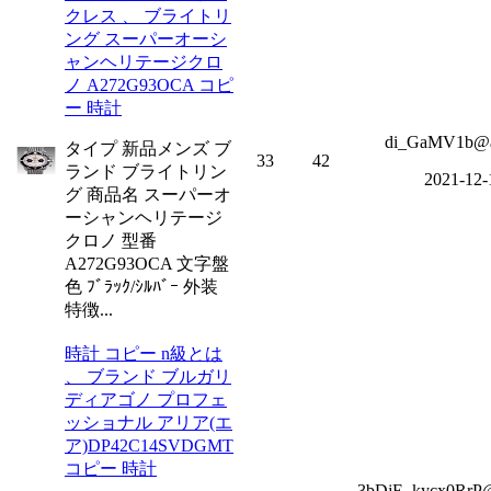
クレス 、 ブライトリ
ング スーパーオーシ
ャンヘリテージクロ
ノ A272G93OCA コピ
ー 時計
di_GaMV1b@a
タイプ 新品メンズ ブ
33
42
ランド ブライトリン
2021-12-
グ 商品名 スーパーオ
ーシャンヘリテージ
クロノ 型番
A272G93OCA 文字盤
色 ﾌﾞﾗｯｸ/ｼﾙﾊﾞｰ 外装
特徴...
時計 コピー n級とは
、 ブランド ブルガリ
ディアゴノ プロフェ
ッショナル アリア(エ
ア)DP42C14SVDGMT
コピー 時計
3bDjE_kycx0RrP@