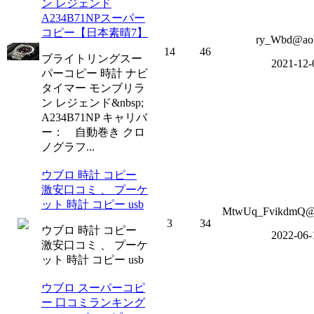
ン レジェンド
A234B71NPスーパー
コピー【日本素晴7】
ry_Wbd@ao
14
46
ブライトリングスー
2021-12-
パーコピー 時計 ナビ
タイマー モンブリラ
ン レジェンド&nbsp;
A234B71NP キャリバ
ー： 自動巻き クロ
ノグラフ...
ウブロ 時計 コピー
激安口コミ 、 プーケ
ット 時計 コピー usb
MtwUq_FvikdmQ@o
3
34
ウブロ 時計 コピー
2022-06-
激安口コミ 、 プーケ
ット 時計 コピー usb
ウブロ スーパーコピ
ー 口コミランキング