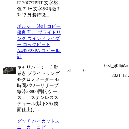
E130C77PRT 文字盤
色 ﾌﾞﾙｰ 文字盤特徴 ｱ
ﾗﾋﾞｱ 外装特徴...
ポルシェ 時計 コピー
優良店 、 ブライトリ
ング ウインドライダ
ー コックピット
A495F23PA コピー 時
計
0rsJ_g0It@a
キャリバー： 自動
31
6
巻き ブライトリング
2021-12-
49クロノメーター 42
時間パワーリザーブ
毎時28800回転 ケー
ス： ステンレスス
ティール(以下SS) 鏡
面仕上げ...
グッチ ハイカットス
ニーカー コピー 、