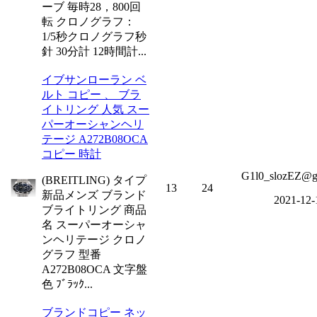
ーブ 毎時28，800回
転 クロノグラフ：
1/5秒クロノグラフ秒
針 30分計 12時間計...
イブサンローラン ベ
ルト コピー 、 ブラ
イトリング 人気 スー
パーオーシャンヘリ
テージ A272B08OCA
コピー 時計
G1l0_slozEZ@g
(BREITLING) タイプ
13
24
新品メンズ ブランド
2021-12-
ブライトリング 商品
名 スーパーオーシャ
ンヘリテージ クロノ
グラフ 型番
A272B08OCA 文字盤
色 ﾌﾞﾗｯｸ...
ブランドコピー ネッ