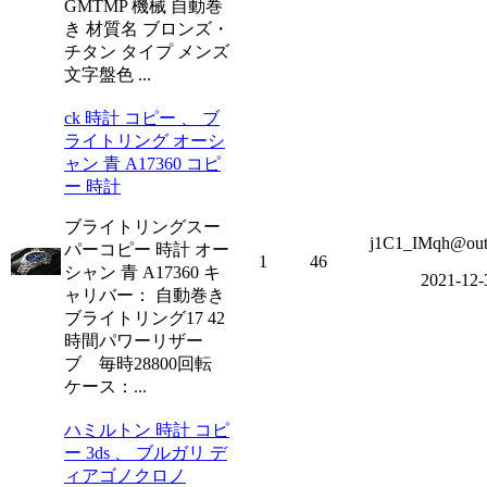
GMTMP 機械 自動巻
き 材質名 ブロンズ・
チタン タイプ メンズ
文字盤色 ...
ck 時計 コピー 、 ブ
ライトリング オーシ
ャン 青 A17360 コピ
ー 時計
ブライトリングスー
j1C1_IMqh@out
パーコピー 時計 オー
1
46
シャン 青 A17360 キ
2021-12-
ャリバー： 自動巻き
ブライトリング17 42
時間パワーリザー
ブ 毎時28800回転
ケース：...
ハミルトン 時計 コピ
ー 3ds 、 ブルガリ デ
ィアゴノクロノ