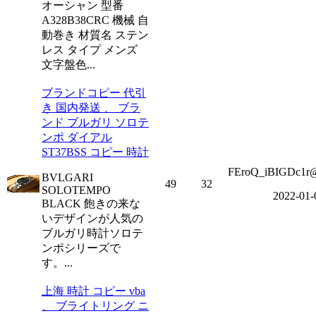
オーシャン 型番
A328B38CRC 機械 自
動巻き 材質名 ステン
レス タイプ メンズ
文字盤色...
ブランドコピー 代引
き 国内発送 、 ブラ
ンド ブルガリ ソロテ
ンポ ダイアル
ST37BSS コピー 時計
FEroQ_iBIGDc1r
BVLGARI
49
32
SOLOTEMPO
2022-01-
BLACK 飽きの来な
いデザインが人気の
ブルガリ時計ソロテ
ンポシリーズで
す。...
上海 時計 コピー vba
、 ブライトリング ニ