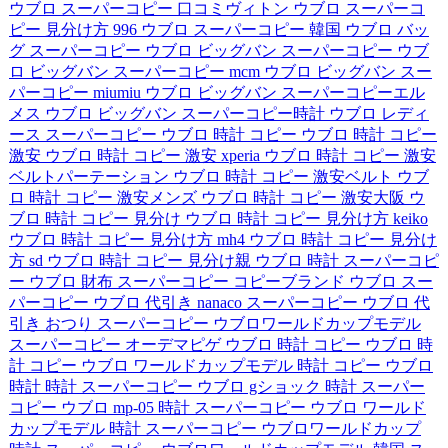
ウブロ スーパーコピー 口コミヴィトン
ウブロ スーパーコ
ピー 見分け方 996
ウブロ スーパーコピー 韓国
ウブロ バッ
グ スーパーコピー
ウブロ ビッグバン スーパーコピー
ウブ
ロ ビッグバン スーパーコピー mcm
ウブロ ビッグバン スー
パーコピー miumiu
ウブロ ビッグバン スーパーコピーエル
メス
ウブロ ビッグバン スーパーコピー時計
ウブロ レディ
ース スーパーコピー
ウブロ 時計 コピー
ウブロ 時計 コピー
激安
ウブロ 時計 コピー 激安 xperia
ウブロ 時計 コピー 激安
ベルトパーテーション
ウブロ 時計 コピー 激安ベルト
ウブ
ロ 時計 コピー 激安メンズ
ウブロ 時計 コピー 激安大阪
ウ
ブロ 時計 コピー 見分け
ウブロ 時計 コピー 見分け方 keiko
ウブロ 時計 コピー 見分け方 mh4
ウブロ 時計 コピー 見分け
方 sd
ウブロ 時計 コピー 見分け親
ウブロ 時計 スーパーコピ
ー
ウブロ 財布 スーパーコピー
コピーブランド ウブロ
スー
パーコピー ウブロ 代引き nanaco
スーパーコピー ウブロ 代
引き おつり
スーパーコピー ウブロワールドカップモデル
スーパーコピー オーデマピゲ ウブロ
時計 コピー ウブロ
時
計 コピー ウブロ ワールドカップモデル
時計 コピー ウブロ
時計
時計 スーパーコピー ウブロ gショック
時計 スーパー
コピー ウブロ mp-05
時計 スーパーコピー ウブロ ワールド
カップモデル
時計 スーパーコピー ウブロワールドカップ