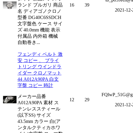
ランド ブルガリ 商品
16
39
2021-12-
名 ディアゴノクロノ
型番 DG40C6SSDCH
文字盤色 ケース サイ
ズ 40.0mm 機能 表示
付属品 内外箱 機械
自動巻き...
フェンディ ベルト 激
安 コピー 、 ブライ
トリング ウインドラ
イダー クロノマット
44 A012A90PA 白文
字盤 コピー 時計
FQlwP_51G@gm
メーカー品番
12
29
A012A90PA 素材 ス
2021-12-
テンレススティール
(以下SS) サイズ
43.5mm カラー 白(ア
ンタルクティカホワ