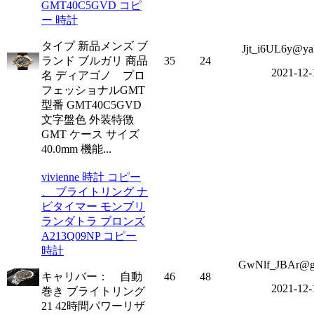
GMT40C5GVD コピ
ー 時計
タイプ 新品メンズ ブ
Jjt_i6UL6y@ya
ランド ブルガリ 商品
35
24
2021-12-
名 ディアゴノ プロ
フェッショナルGMT
型番 GMT40C5GVD
文字盤色 外装特徴
GMT ケース サイズ
40.0mm 機能...
vivienne 時計 コピー
、 ブライトリング ナ
ビタイマー モンブリ
ランダトラ ブロンズ
A213Q09NP コピー
時計
GwNlf_JBAr@g
キャリバー： 自動
46
48
2021-12-
巻き ブライトリング
21 42時間パワーリザ