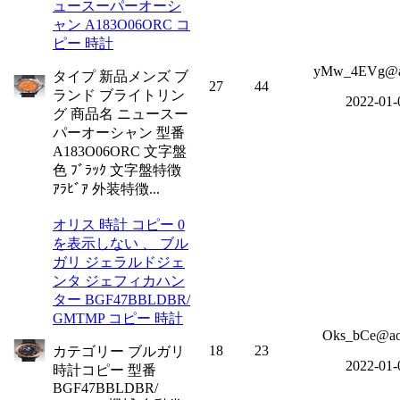
ュースーパーオーシ
ャン A183O06ORC コ
ピー 時計
yMw_4EVg@a
タイプ 新品メンズ ブ
27
44
ランド ブライトリン
2022-01-
グ 商品名 ニュースー
パーオーシャン 型番
A183O06ORC 文字盤
色 ﾌﾞﾗｯｸ 文字盤特徴
ｱﾗﾋﾞｱ 外装特徴...
オリス 時計 コピー 0
を表示しない 、 ブル
ガリ ジェラルドジェ
ンタ ジェフィカハン
ター BGF47BBLDBR/
GMTMP コピー 時計
Oks_bCe@ao
18
23
カテゴリー ブルガリ
2022-01-
時計コピー 型番
BGF47BBLDBR/