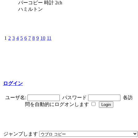
パーコピー 時計 2ch
ハミルトン
1
2
3
4
5
6
7
8
9
10
11
ログイン
ユーザ名:
パスワード
各訪
問を自動的にログオンします
ジャンプします