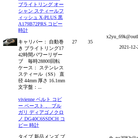
ブライトリング オー
シャン スティールフ
ィッシュ X-PLUS 黒
A179B72PRS コピー
時計
x2yu_69k@outl
キャリバー： 自動巻
27
35
2021-12-
き ブライトリング17
42時間パワーリザー
ブ 毎時28800回転
ケース： ステンレス
スティール（SS） 直
径 44mm 厚さ 16.1mm
文字盤：...
vivienne ベルト コピ
ー ペースト 、 ブル
ガリ ディアゴノクロ
ノ DG40C6SSDCH コ
ピー 時計
タイプ 新品メンズ ブ
tb_po39Kh@a