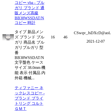
コピー vba - ブル
ガリ ブランド 通
販メンズ高級
BB38WSSDAT/N
コピー 時計
タイプ 新品メン
CSwqv_JsDXcD@aol.
ズ ブランド ブル
16
46
2021-12-07
ガリ 商品名 ブル
ガリブルガリ 型
番
BB38WSSDAT/N
文字盤色 ケース
サイズ 38.0mm 機
能 表示 付属品 内
外箱 機械...
ティファニー ネ
ックレスコピー -
ブランド ブライ
トリング コルト
ＧＭＴ