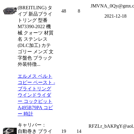
JMVNA_0Qy@gmx.
(BREITLING) タ
48
8
イプ 新品ブライ
2021-12-18
トリング 型番
M73390-2022 機
械 クォーツ 材質
名 ステンレス
(DLC加工) カテ
ゴリー メンズ 文
字盤色 ブラック
外装特徴...
エルメス ベルト
コピー ペースト -
ブライトリング
ウインドライダ
ー コックピット
A495B79PA コピ
ー 時計
キャリバー：
RFZLr_bAKPgY@aol
自動巻き ブライ
19
14