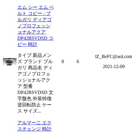
エム シー エム ベ
ルト コピー - ブ
ルガリ ディアゴ
ノプロフェッシ
ョナルアクア
DP42BSVDSD コ
ピー 時計
タイプ 新品メン
lZ_BeFC@aol.com
ズ ブランド ブル
8
6
2021-12-09
ガリ 商品名 ディ
アゴノプロフェ
ッショナルアク
ア 型番
DP42BSVDSD 文
字盤色 外装特徴
逆回転防止 ケー
ス サイズ...
アルマーニ エク
スチェンジ 時計