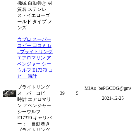
機械 自動巻き 材
質名 ステンレ
ス・イエローゴ
ールド タイプ メ
ンズ ...
ウブロ スーパー
コピー 口コミ fx
- ブライトリング
エアロマリン ア
ベンジャー シー
ウルフ E17370 コ
ピー 時計
ブライトリング
MJAo_bePGCDG@gmx
スーパーコピー
39
5
2021-12-25
時計 エアロマリ
ン アベンジャー
シーウルフ
E17370 キャリバ
ー： 自動巻き
ブライトリング