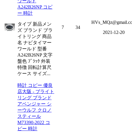
ワールド
A242B26NP コピ
ー 時計
HVs_MQz@gmail.c
タイプ 新品メン
7
34
ズ ブランド ブラ
2021-12-20
イトリング 商品
名 ナビタイマー
ワールド 型番
A242B26NP 文字
盤色 ﾌﾞﾗｯｸ 外装
特徴 回転計算尺
ケース サイズ...
時計 コピー 優良
店大阪 - ブライト
リング ブランド
アベンジャー シ
ーウルフ クロノ
スティール
M73390-2022 コ
ピー 時計