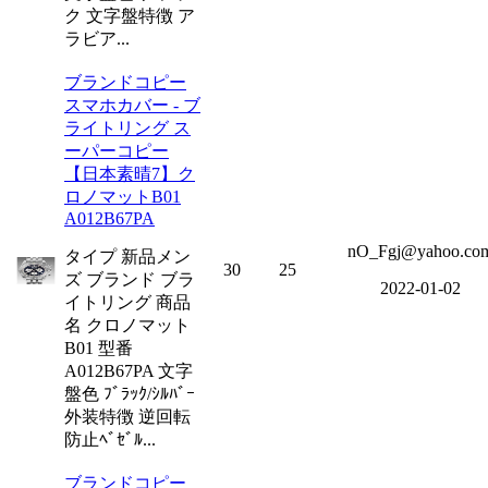
ク 文字盤特徴 ア
ラビア...
ブランドコピー
スマホカバー - ブ
ライトリング ス
ーパーコピー
【日本素晴7】ク
ロノマットB01
A012B67PA
nO_Fgj@yahoo.co
タイプ 新品メン
30
25
ズ ブランド ブラ
2022-01-02
イトリング 商品
名 クロノマット
B01 型番
A012B67PA 文字
盤色 ﾌﾞﾗｯｸ/ｼﾙﾊﾞｰ
外装特徴 逆回転
防止ﾍﾞｾﾞﾙ...
ブランドコピー