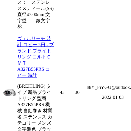
ス： ステンレ
ススティール(SS)
直径47.00mm 文
字盤： 銀文字
盤...
ヴェルサーチ 時
計 コピー 5円 - ブ
ランド ブライト
リング コルトＧ
ＭＴ
A327B55PRS コ
ピー 時計
(BREITLING) タ
l8iY_FiYGU@outlook
イプ 新品ブライ
43
30
2022-01-03
トリング 型番
A327B55PRS 機
械 自動巻き 材質
名 ステンレス カ
テゴリー メンズ
文字盤色 ブラッ