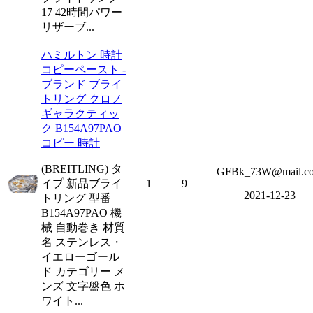
17 42時間パワー
リザーブ...
ハミルトン 時計
コピーペースト -
ブランド ブライ
トリング クロノ
ギャラクティッ
ク B154A97PAO
コピー 時計
(BREITLING) タ
GFBk_73W@mail.c
イプ 新品ブライ
1
9
2021-12-23
トリング 型番
B154A97PAO 機
械 自動巻き 材質
名 ステンレス・
イエローゴール
ド カテゴリー メ
ンズ 文字盤色 ホ
ワイト...