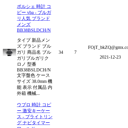
ポルシェ 時計 コ
ピー vba - ブルガ
リ人気 ブランド
メンズ
BB38BSLDCH/N
タイプ 新品メン
ズ ブランド ブル
FOjT_bkZQ@gmx.c
ガリ 商品名 ブル
34
7
2021-12-23
ガリブルガリク
ロノ 型番
BB38BSLDCH/N
文字盤色 ケース
サイズ 38.0mm 機
能 表示 付属品 内
外箱 機械...
ウブロ 時計 コピ
ー 激安キーケー
ス - ブライトリン
グ ナビタイマー