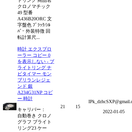
トリング 商品名
クロノマチック
49 型番
A436B20ORC 文
字盤色 ﾌﾞﾗｯｸ/ｼﾙ
ﾊﾞｰ 外装特徴 回
転計算尺...
時計 エクスプロ
ーラー コピー 0
を表示しない - ブ
ライトリング ナ
ビタイマー モン
ブリランレジェ
ンド 銀
A234G31NP コピ
ー 時計
IPk_dzhcSXP@gmail.
21
15
キャリバー：
2022-01-05
自動巻き クロノ
グラフ ブライト
リング23 ケー