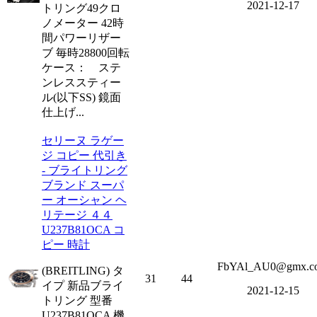
2021-12-17
トリング49クロ
ノメーター 42時
間パワーリザー
ブ 毎時28800回転
ケース： ステ
ンレススティー
ル(以下SS) 鏡面
仕上げ...
セリーヌ ラゲー
ジ コピー 代引き
- ブライトリング
ブランド スーパ
ー オーシャン ヘ
リテージ ４４
U237B81OCA コ
ピー 時計
FbYAl_AU0@gmx.c
(BREITLING) タ
31
44
イプ 新品ブライ
2021-12-15
トリング 型番
U237B81OCA 機