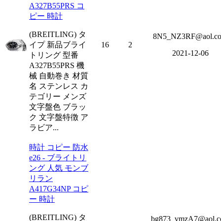
A327B55PRS コ
ピー 時計
(BREITLING) タ
8N5_NZ3RF@aol.c
イプ 新品ブライ
16
2
2021-12-06
トリング 型番
A327B55PRS 機
械 自動巻き 材質
名 ステンレス カ
テゴリー メンズ
文字盤色 ブラッ
ク 文字盤特徴 ア
ラビア...
時計 コピー 防水
e26 - ブライトリ
ング 人気 モンブ
リラン
A417G34NP コピ
ー 時計
(BREITLING) タ
bg873_vmzA7@aol.