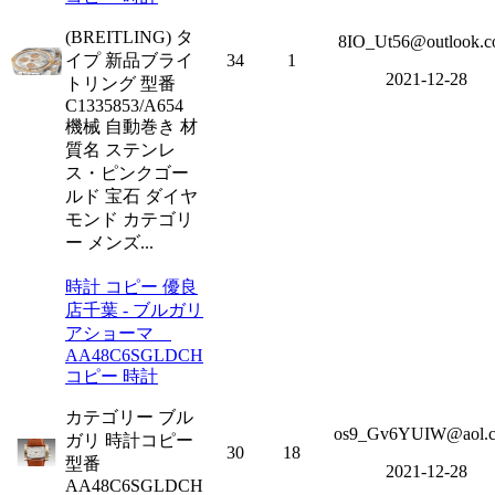
(BREITLING) タ
8IO_Ut56@outlook.
イプ 新品ブライ
34
1
2021-12-28
トリング 型番
C1335853/A654
機械 自動巻き 材
質名 ステンレ
ス・ピンクゴー
ルド 宝石 ダイヤ
モンド カテゴリ
ー メンズ...
時計 コピー 優良
店千葉 - ブルガリ
アショーマ
AA48C6SGLDCH
コピー 時計
カテゴリー ブル
os9_Gv6YUIW@aol.
ガリ 時計コピー
30
18
型番
2021-12-28
AA48C6SGLDCH