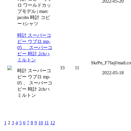
2022-05-20
ロ ワールドカッ
プモデル | marc
jacobs 時計 コピ
ー tシャツ
時計 スーパーコ
ピー ウブロ mp-
05 、 スーパーコ
ピー 時計 2chハ
ミルトン
SkrPn_F7fa@mail.c
33
11
時計 スーパーコ
2022-05-18
ピー ウブロ mp-
05 、 スーパーコ
ピー 時計 2chハ
ミルトン
1
2
3
4
5
6
7
8
9
10
11
12