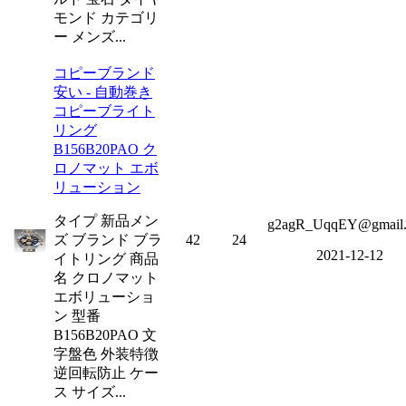
モンド カテゴリ
ー メンズ...
コピーブランド
安い - 自動巻き
コピーブライト
リング
B156B20PAO ク
ロノマット エボ
リューション
タイプ 新品メン
g2agR_UqqEY@gmail
ズ ブランド ブラ
42
24
2021-12-12
イトリング 商品
名 クロノマット
エボリューショ
ン 型番
B156B20PAO 文
字盤色 外装特徴
逆回転防止 ケー
ス サイズ...