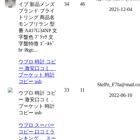
34
46
イプ 新品メンズ
2021-12-04
ブランド ブライ
トリング 商品名
モンブリラン 型
番 A417G34NP 文
字盤色 ﾌﾞﾗｯｸ 文
字盤特徴 ｺﾞｰﾙﾄﾞ
br /&gt;...
ウブロ 時計 コピ
ー 激安口コミ 、
プーケット 時計
コピー usb
SkrPn_F7fa@mail.c
33
11
ウブロ 時計 コピ
2022-06-10
ー 激安口コミ 、
プーケット 時計
コピー usb
ウブロ スーパー
コピー 口コミラ
ンキング 、 スー