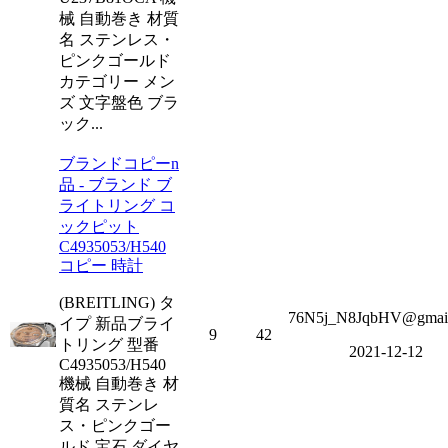
械 自動巻き 材質
名 ステンレス・
ピンクゴールド
カテゴリー メン
ズ 文字盤色 ブラ
ック...
ブランドコピーn
品 - ブランド ブ
ライトリング コ
ックピット
C4935053/H540
コピー 時計
(BREITLING) タ
76N5j_N8JqbHV@gmai
イプ 新品ブライ
9
42
トリング 型番
2021-12-12
C4935053/H540
機械 自動巻き 材
質名 ステンレ
ス・ピンクゴー
ルド 宝石 ダイヤ