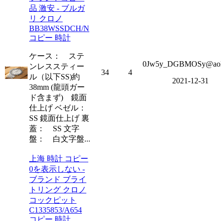
品 激安 - ブルガ
リ クロノ
BB38WSSDCH/N
コピー 時計
ケース： ステ
0Jw5y_DGBMOSy@aol
ンレススティー
34
4
ル（以下SS)約
2021-12-31
38mm (龍頭ガー
ド含まず) 鏡面
仕上げ ベゼル：
SS 鏡面仕上げ 裏
蓋： SS 文字
盤： 白文字盤...
上海 時計 コピー
0を表示しない -
ブランド ブライ
トリング クロノ
コックピット
C1335853/A654
コピー 時計