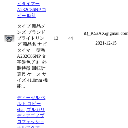
ビタイマー
A232C86NP コ
ピー 時計
タイプ 新品メ
ンズ ブランド
iQ_K5aAX@gmail.co
ブライトリン
13
44
2021-12-15
グ 商品名 ナビ
タイマー 型番
A232C86NP 文
字盤色 ﾌﾞﾙｰ 外
装特徴 回転計
算尺 ケース サ
イズ 41.0mm 機
能...
ディーゼル ベ
ルト コピー
vba | ブルガリ
ディアゴノプ
ロフェッショ
ナルアクア