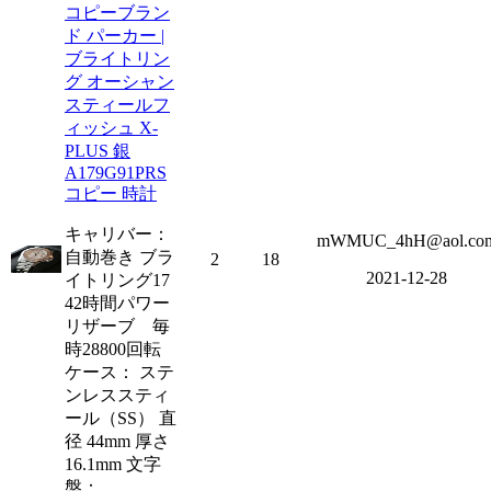
コピーブラン
ド パーカー |
ブライトリン
グ オーシャン
スティールフ
ィッシュ X-
PLUS 銀
A179G91PRS
コピー 時計
キャリバー：
mWMUC_4hH@aol.co
自動巻き ブラ
2
18
2021-12-28
イトリング17
42時間パワー
リザーブ 毎
時28800回転
ケース： ステ
ンレススティ
ール（SS） 直
径 44mm 厚さ
16.1mm 文字
盤：...