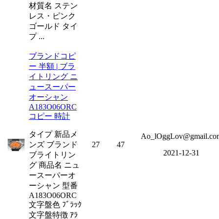
材質名 ステン
レス・ピンク
ゴールド タイ
プ ...
ブランドコピ
ー 半額 | ブラ
イトリング ニ
ュースーパー
オーシャン
A183O06ORC
コピー 時計
タイプ 新品メ
Ao_lOggLov@gmail.co
ンズ ブランド
27
47
2021-12-31
ブライトリン
グ 商品名 ニュ
ースーパーオ
ーシャン 型番
A183O06ORC
文字盤色 ﾌﾞﾗｯｸ
文字盤特徴 ｱﾗ