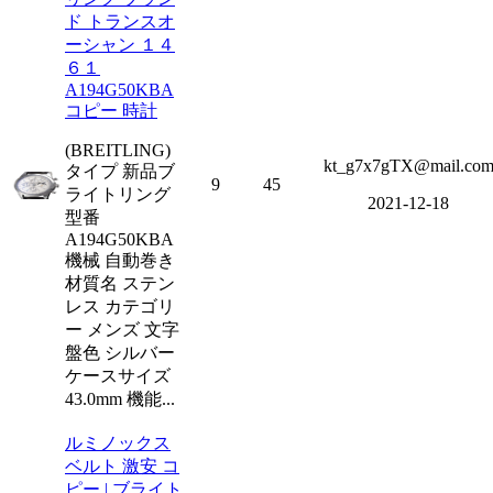
ド トランスオ
ーシャン １４
６１
A194G50KBA
コピー 時計
(BREITLING)
kt_g7x7gTX@mail.co
タイプ 新品ブ
9
45
ライトリング
2021-12-18
型番
A194G50KBA
機械 自動巻き
材質名 ステン
レス カテゴリ
ー メンズ 文字
盤色 シルバー
ケースサイズ
43.0mm 機能...
ルミノックス
ベルト 激安 コ
ピー | ブライト