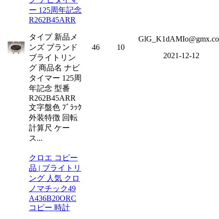
ー 125周年記念
R262B45ARR
タイプ 新品メ
GlG_K1dAMIo@gmx.c
ンズ ブランド
46
10
2021-12-12
ブライトリン
グ 商品名 ナビ
タイマー 125周
年記念 型番
R262B45ARR
文字盤色 ﾌﾞﾗｯｸ
外装特徴 回転
計算尺 ケー
ス...
クロエ コピー
品 | ブライトリ
ング 人気 クロ
ノマチック49
A436B20ORC
コピー 時計