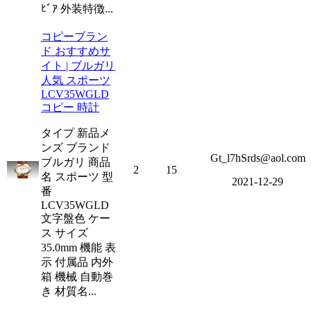
ﾋﾞｱ 外装特徴...
コピーブラン
ド おすすめサ
イト | ブルガリ
人気 スポーツ
LCV35WGLD
コピー 時計
タイプ 新品メ
ンズ ブランド
Gt_l7hSrds@aol.com
ブルガリ 商品
2
15
名 スポーツ 型
2021-12-29
番
LCV35WGLD
文字盤色 ケー
ス サイズ
35.0mm 機能 表
示 付属品 内外
箱 機械 自動巻
き 材質名...