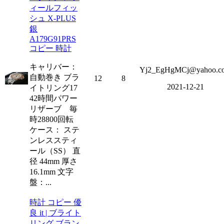
ィールフィッ
シュ X-PLUS
銀
A179G91PRS
コピー 時計
キャリバー：
Yj2_EgHgMCj@yahoo.c
自動巻き ブラ
12
8
2021-12-21
イトリング17
42時間パワー
リザーブ 毎
時28800回転
ケース： ステ
ンレススティ
ール（SS） 直
径 44mm 厚さ
16.1mm 文字
盤：...
時計 コピー 優
良 it | ブライト
リング ブラン