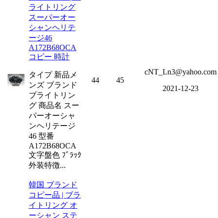
ライトリング
スーパーオー
シャンヘリテ
ージ46
A172B68OCA
コピー 時計
cNT_Ln3@yahoo.com
タイプ 新品メ
44
45
ンズ ブランド
2021-12-23
ブライトリン
グ 商品名 スー
パーオーシャ
ンヘリテージ
46 型番
A172B68OCA
文字盤色 ﾌﾞﾗｯｸ
外装特徴...
韓国 ブランド
コピー品 | ブラ
イトリング オ
ーシャン ステ