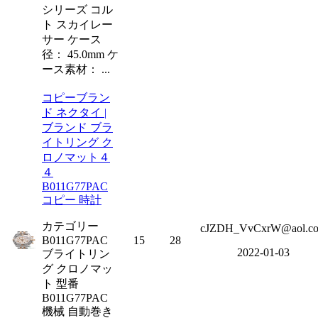
シリーズ コル
ト スカイレー
サー ケース
径： 45.0mm ケ
ース素材： ...
コピーブラン
ド ネクタイ |
ブランド ブラ
イトリング ク
ロノマット４
４
B011G77PAC
コピー 時計
カテゴリー
cJZDH_VvCxrW@aol.c
B011G77PAC
15
28
2022-01-03
ブライトリン
グ クロノマッ
ト 型番
B011G77PAC
機械 自動巻き