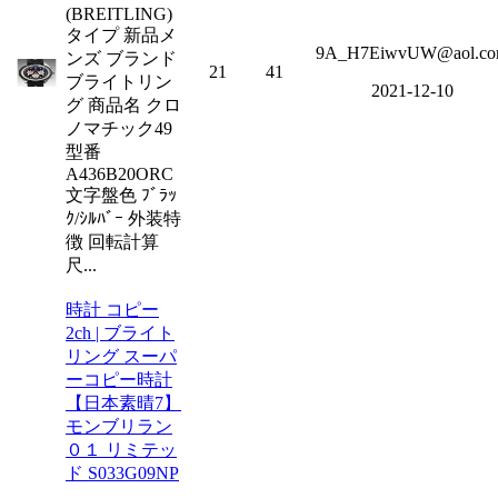
(BREITLING)
タイプ 新品メ
9A_H7EiwvUW@aol.c
ンズ ブランド
21
41
ブライトリン
2021-12-10
グ 商品名 クロ
ノマチック49
型番
A436B20ORC
文字盤色 ﾌﾞﾗｯ
ｸ/ｼﾙﾊﾞｰ 外装特
徴 回転計算
尺...
時計 コピー
2ch | ブライト
リング スーパ
ーコピー時計
【日本素晴7】
モンブリラン
０１ リミテッ
ド S033G09NP