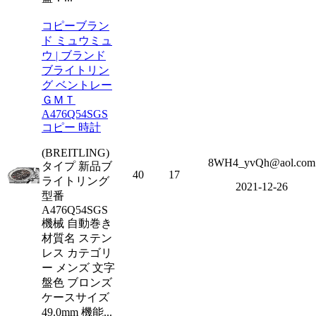
コピーブラン
ド ミュウミュ
ウ | ブランド
ブライトリン
グ ベントレー
ＧＭＴ
A476Q54SGS
コピー 時計
(BREITLING)
8WH4_yvQh@aol.com
タイプ 新品ブ
40
17
ライトリング
2021-12-26
型番
A476Q54SGS
機械 自動巻き
材質名 ステン
レス カテゴリ
ー メンズ 文字
盤色 ブロンズ
ケースサイズ
49.0mm 機能...