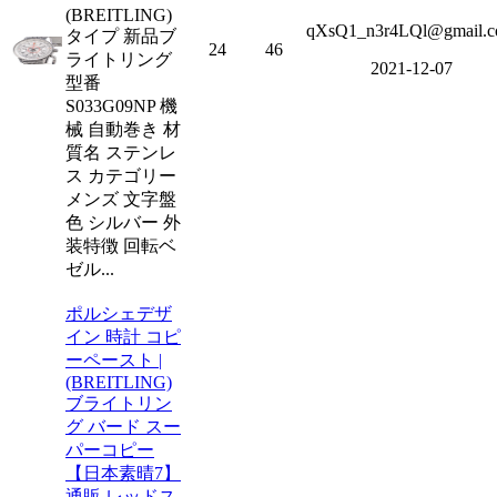
(BREITLING)
qXsQ1_n3r4LQl@gmail.
タイプ 新品ブ
24
46
ライトリング
2021-12-07
型番
S033G09NP 機
械 自動巻き 材
質名 ステンレ
ス カテゴリー
メンズ 文字盤
色 シルバー 外
装特徴 回転ベ
ゼル...
ポルシェデザ
イン 時計 コピ
ーペースト |
(BREITLING)
ブライトリン
グ バード スー
パーコピー
【日本素晴7】
通販 レッドス