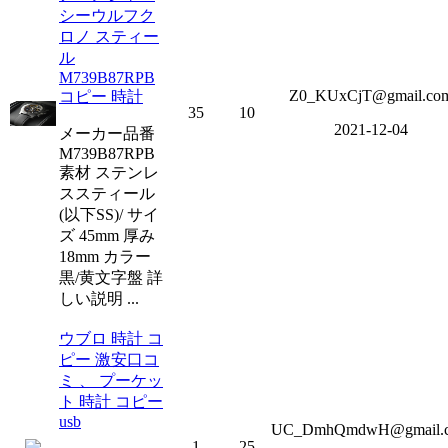
シーウルフク
ロノ スティー
ル
M739B87RPB
Z0_KUxCjT@gmail.co
コピー 時計
35
10
2021-12-04
メーカー品番
M739B87RPB
素材 ステンレ
ススティール
(以下SS)/ サイ
ズ 45mm 厚み
18mm カラー
黒/黄文字盤 詳
しい説明 ...
ウブロ 時計 コ
ピー 激安口コ
ミ 、 プーケッ
ト 時計 コピー
usb
UC_DmhQmdwH@gmail.
1
25