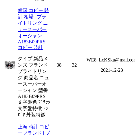
韓国 コピー 時
計 相場 | ブラ
イトリング ニ
ュースーパー
オーシャン
A183B09PRS
コピー 時計
タイプ 新品メ
WE8_LcKSku@mail.co
ンズ ブランド
38
32
2021-12-23
ブライトリン
グ 商品名 ニュ
ースーパーオ
ーシャン 型番
A183B09PRS
文字盤色 ﾌﾞﾗｯｸ
文字盤特徴 ｱﾗ
ﾋﾞｱ 外装特徴...
上海 時計 コピ
ーブランド | ブ