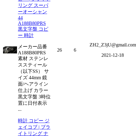
リング スーパ
ーオーシャン
44
A188B80PRS
黒文字盤 コピ
ー 時計
ZH2_Z3jU@gmail.com
メーカー品番
26
6
A188B80PRS
2021-12-18
素材 ステンレ
ススティール
（以下SS） サ
イズ 44mm 鏡
面/ヘアライン
仕上げ カラー
黒文字盤 3時位
置に日付表示
...
時計 コピー ジ
ェイコブ | ブラ
イトリング ナ