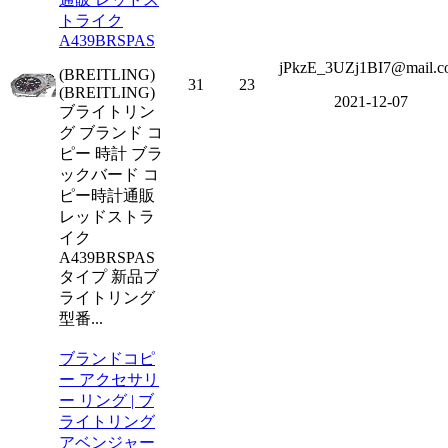
トライク
A439BRSPAS
jPkzE_3UZj1BI7@mail.c
(BREITLING)
31
23
(BREITLING)
2021-12-07
ブライトリン
グ ブランド コ
ピー 時計 ブラ
ックバード コ
ピー時計通販
レッドストラ
イク
A439BRSPAS
タイプ 新品ブ
ライトリング
型番...
ブランドコピ
ー アクセサリ
ー リング | ブ
ライトリング
アベンジャー