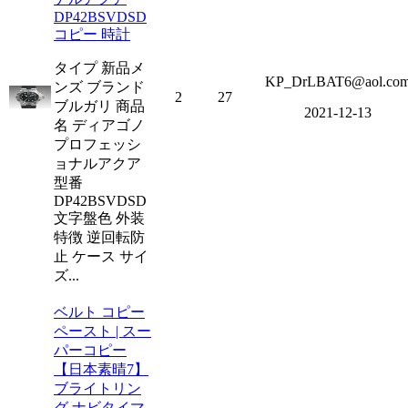
DP42BSVDSD
コピー 時計
タイプ 新品メ
KP_DrLBAT6@aol.co
ンズ ブランド
2
27
ブルガリ 商品
2021-12-13
名 ディアゴノ
プロフェッシ
ョナルアクア
型番
DP42BSVDSD
文字盤色 外装
特徴 逆回転防
止 ケース サイ
ズ...
ベルト コピー
ペースト | スー
パーコピー
【日本素晴7】
ブライトリン
グ ナビタイマ