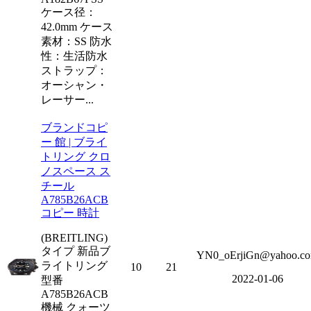
ケース径：
42.0mm ケース
素材：SS 防水
性：生活防水
ストラップ：
オーシャン・
レーサー...
ブランドコピ
ー 館 | ブライ
トリング クロ
ノスペース ス
チール
A785B26ACB
コピー 時計
(BREITLING)
タイプ 新品ブ
YN0_oErjiGn@yahoo.c
ライトリング
10
21
2022-01-06
型番
A785B26ACB
機械 クォーツ