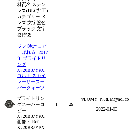
材質名 ステン
レス(DLC加工)
カテゴリー メ
ンズ 文字盤色
ブラック 文字
盤特徴...
ジン 時計 コピ
ーばれる | 2017
年 ブライトリ
ング
X720B87YPX
コルト スカイ
レーサースー
パークォーツ
ブライトリン
vLQMY_N8tEM@aol.c
1
29
グスーパーコ
2022-01-03
ピー
X720B87YPX
画像： Ref.：
X720B87YPX