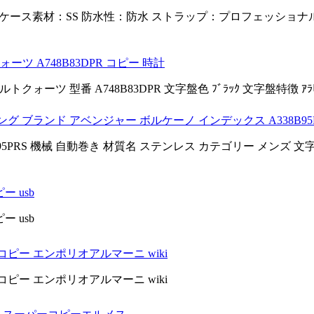
43.0mm ケース素材：SS 防水性：防水 ストラップ：プロフェッショナ
クォーツ A748B83DPR コピー 時計
ーツ 型番 A748B83DPR 文字盤色 ﾌﾞﾗｯｸ 文字盤特徴 ｱﾗﾋﾞ
 ブランド アベンジャー ボルケーノ インデックス A338B95P
8B95PRS 機械 自動巻き 材質名 ステンレス カテゴリー メンズ 
 usb
 usb
ピー エンポリオアルマーニ wiki
ピー エンポリオアルマーニ wiki