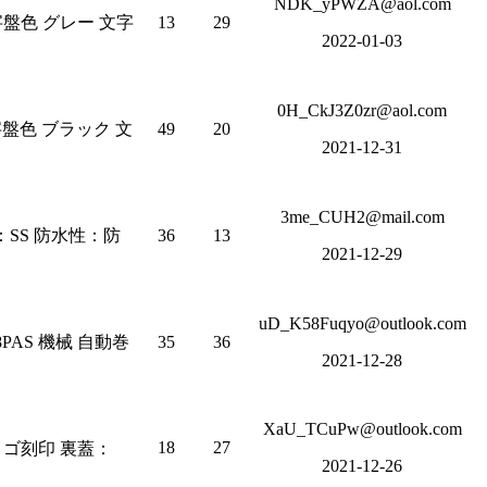
NDK_yPWZA@aol.com
文字盤色 グレー 文字
13
29
2022-01-03
0H_CkJ3Z0zr@aol.com
文字盤色 ブラック 文
49
20
2021-12-31
3me_CUH2@mail.com
材：SS 防水性：防
36
13
2021-12-29
uD_K58Fuqyo@outlook.com
PAS 機械 自動巻
35
36
2021-12-28
XaU_TCuPw@outlook.com
18
27
リロゴ刻印 裏蓋：
2021-12-26