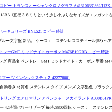
トランスオーシャンクロノグラフ A4131063/C862/113X-A
113X-A18BA.1直径３８ミリという少し小ぶりなサイズがエレガン
ーキュリーズ BNL521 コピー 時計
ー文字盤 新品。 ケース： ステンレススティール(SS) ヘアラ
トレーGMT ミッドナイトカーボン M476B19GRB コピー 時計
リング 商品名 ベントレーGMT ミッドナイト・カーボン 型番 M476
マー ツインシックスティ２ 422778001
自動巻き 材質名 ステンレス タイプ メンズ 文字盤色 ブラック／
リング エアロマリン アベンジャースカイランド A338B61PR
42時間パワーリザーブ 毎時28800回転 ケース： ステンレス