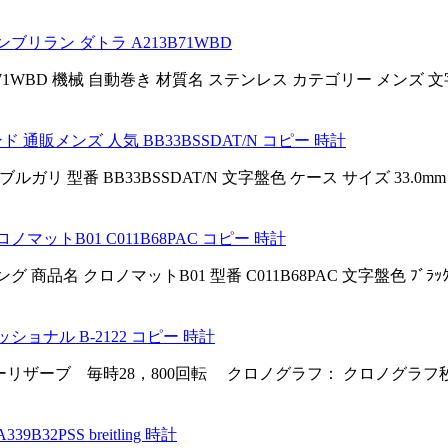
ブリラン ダトラ A213B71WBD
13B71WBD 機械 自動巻き 材質名 ステンレス カテゴリー メンズ
 通販メンズ 人気 BB33BSSDAT/N コピー 時計
リ 型番 BB33BSSDAT/N 文字盤色 ケース サイズ 33.0mm
ノマットB01 C011B68PAC コピー 時計
 商品名 クロノマットB01 型番 C011B68PAC 文字盤色 ﾌﾞﾗｯｸ/
ョナル B-2122 コピー 時計
ワーリザーブ 毎時28，800回転 クロノグラフ： クロノグラフ秒
PSS breitling 時計