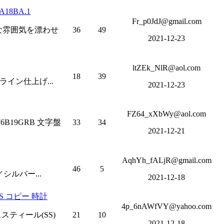
18BA.1
Fr_p0JdJ@gmail.com
トな雰囲気を漂わせ
36
49
2021-12-23
ltZEk_NlR@aol.com
18
39
イン仕上げ...
2021-12-23
FZ64_xXbWy@aol.com
B19GRB 文字盤
33
34
2021-12-21
AqhYh_fALjR@gmail.com
46
5
シルバー...
2021-12-18
S コピー 時計
4p_6nAWfVY@yahoo.com
スティール(SS)
21
10
2021-12-18