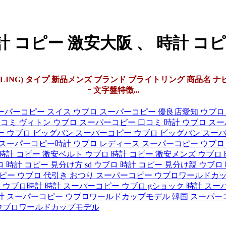
 コピー 激安大阪 、 時計 コピー
LING) タイプ 新品メンズ ブランド ブライトリング 商品名 ナビタイ
ｰ 文字盤特徴...
ーパーコピー スイス
ウブロ スーパーコピー 優良店愛知
ウブロ
口コミ ヴィトン
ウブロ スーパーコピー 口コミ 時計
ウブロ ス
ー
ウブロ ビッグバン スーパーコピー
ウブロ ビッグバン スーパ
 スーパーコピー時計
ウブロ レディース スーパーコピー
ウブロ
時計 コピー 激安ベルト
ウブロ 時計 コピー 激安メンズ
ウブロ 
 時計 コピー 見分け方 sd
ウブロ 時計 コピー 見分け親
ウブロ
ピー ウブロ 代引き おつり
スーパーコピー ウブロワールドカ
ー ウブロ時計
時計 スーパーコピー ウブロ gショック
時計 スーパ
計 スーパーコピー ウブロワールドカップモデル
韓国 スーパー
 ウブロワールドカップモデル