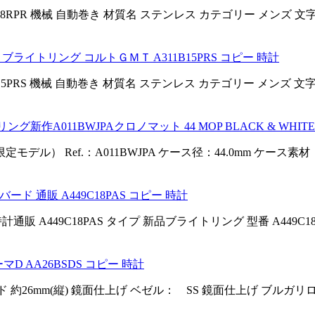
7F38RPR 機械 自動巻き 材質名 ステンレス カテゴリー メンズ 
ライトリング コルトＧＭＴ A311B15PRS コピー 時計
1B15PRS 機械 自動巻き 材質名 ステンレス カテゴリー メンズ 
作A011BWJPAクロノマット 44 MOP BLACK & WHITE
本限定モデル） Ref.：A011BWJPA ケース径：44.0mm ケース素
 バード 通販 A449C18PAS コピー 時計
通販 A449C18PAS タイプ 新品ブライトリング 型番 A449C18
マD AA26BSDS コピー 時計
 約26mm(縦) 鏡面仕上げ ベゼル： SS 鏡面仕上げ ブルガ