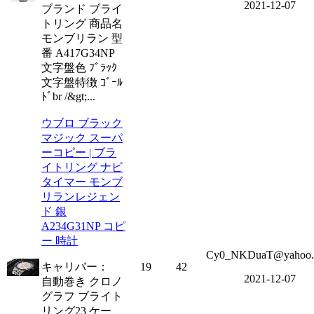
2021-12-07
ブランド ブライ
トリング 商品名
モンブリラン 型
番 A417G34NP
文字盤色 ﾌﾞﾗｯｸ
文字盤特徴 ｺﾞｰﾙ
ﾄﾞbr /&gt;...
ウブロ ブラック
マジック スーパ
ーコピー | ブラ
イトリング ナビ
タイマー モンブ
リランレジェン
ド 銀
A234G31NP コピ
ー 時計
Cy0_NKDuaT@yahoo.
キャリバー：
19
42
2021-12-07
自動巻き クロノ
グラフ ブライト
リング23 ケー