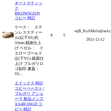
オートマティッ
ク
BB33WSGD/N
コピー 時計
ケース： ステ
eqB_KsAMu1u@aol.
ンレススティー
8
5
ル(以下SS) 約
2021-12-12
33mm 鏡面仕上
げ ベゼル： イ
エローゴールド
(以下YG) 鏡面仕
上げ ブルガリロ
ゴ刻印 裏蓋：
SS...
エドックス 時計
コピーペースト |
ブルガリ アショ
ーマ 新品メンズ
AA48C6SGD コ
ピー 時計