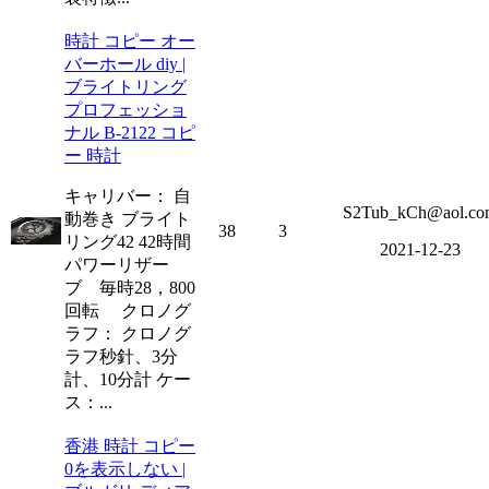
時計 コピー オー
バーホール diy |
ブライトリング
プロフェッショ
ナル B-2122 コピ
ー 時計
キャリバー： 自
S2Tub_kCh@aol.co
動巻き ブライト
38
3
リング42 42時間
2021-12-23
パワーリザー
ブ 毎時28，800
回転 クロノグ
ラフ： クロノグ
ラフ秒針、3分
計、10分計 ケー
ス：...
香港 時計 コピー
0を表示しない |