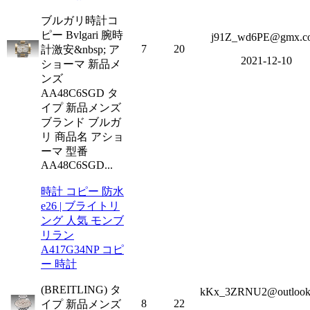
ブルガリ時計コ
ピー Bvlgari 腕時
j91Z_wd6PE@gmx.c
7
20
計激安&nbsp; ア
2021-12-10
ショーマ 新品メ
ンズ
AA48C6SGD タ
イプ 新品メンズ
ブランド ブルガ
リ 商品名 アショ
ーマ 型番
AA48C6SGD...
時計 コピー 防水
e26 | ブライトリ
ング 人気 モンブ
リラン
A417G34NP コピ
ー 時計
(BREITLING) タ
kKx_3ZRNU2@outlook
8
22
イプ 新品メンズ