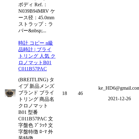
ボディ Ref.：
N039B94MRV ケ
ース径：45.0mm
ストラップ：ラ
バー&nbsp;...
時計 コピー n級
品時計 | ブライ
トリング 人気 ク
ロノマットB01
C011B57PAC
(BREITLING) タ
イプ 新品メンズ
ke_HD6@gmail.co
ブランド ブライ
18
46
2021-12-26
トリング 商品名
クロノマット
B01 型番
C011B57PAC 文
字盤色 ﾌﾞﾗｯｸ 文
字盤特徴 ﾛｰﾏ 外
装特徴...