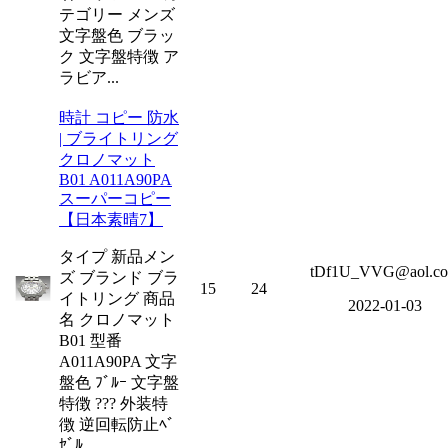
テゴリー メンズ
文字盤色 ブラッ
ク 文字盤特徴 ア
ラビア...
時計 コピー 防水
| ブライトリング
クロノマット
B01 A011A90PA
スーパーコピー
【日本素晴7】
タイプ 新品メン
tDf1U_VVG@aol.c
ズ ブランド ブラ
15
24
イトリング 商品
2022-01-03
名 クロノマット
B01 型番
A011A90PA 文字
盤色 ﾌﾞﾙｰ 文字盤
特徴 ??? 外装特
徴 逆回転防止ﾍﾞ
ｾﾞﾙ...