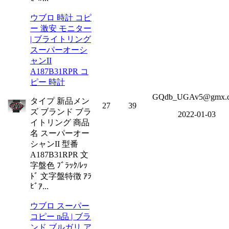
ウブロ 時計 コピ
ー 激安 モニター
| ブライトリング
スーパーオーシ
ャンII
A187B31RPR コ
ピー 時計
GQdb_UGAv5@gmx.
タイプ 新品メン
27
39
ズ ブランド ブラ
2022-01-03
イトリング 商品
名 スーパーオー
シャンII 型番
A187B31RPR 文
字盤色 ﾌﾞﾗｯｸ/ﾚｯ
ﾄﾞ 文字盤特徴 ｱﾗ
ﾋﾞｱ...
ウブロ スーパー
コピー n品 | ブラ
ンド ブルガリ ア