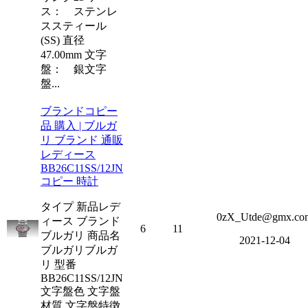
ス： ステンレ
ススティール
(SS) 直径
47.00mm 文字
盤： 銀文字
盤...
ブランドコピー
品 購入 | ブルガ
リ ブランド 通販
レディース
BB26C11SS/12JN
コピー 時計
タイプ 新品レデ
0zX_Utde@gmx.co
ィース ブランド
6
11
ブルガリ 商品名
2021-12-04
ブルガリブルガ
リ 型番
BB26C11SS/12JN
文字盤色 文字盤
材質 文字盤特徴