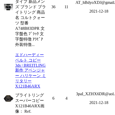
タイプ 新品メン
AT_hBdyoXDJ@gmail
ズ ブランド ブラ
36
11
2021-12-18
イトリング 商品
名 コルトクォー
ツ 型番
A748B83DPR 文
字盤色 ﾌﾞﾗｯｸ 文
字盤特徴 ｱﾗﾋﾞｱ
外装特徴...
エドハーディー
ベルト コピー
3ds | BREITLING
新作 アベンジャ
ー ハリケーン ミ
リタリー
X121B46ARX
3paI_XZHX6DR@aol.
ブライトリング
6
4
スーパーコピー
2021-12-18
X121B46ARX画
像： Ref.