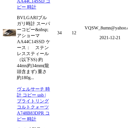
AA44C14SSD コ
ピー 時計
BVLGARIブル
ガリ時計 スーパ
VQSW_8umn@yahoo.
ーコピー&nbsp;
34
12
アショーマ
2021-12-21
AA44C14SSD ケ
ース： ステン
レススティール
（以下SS) 約
44mx約34mm(龍
頭含まず) 重さ
約180g...
ヴェルサーチ 時
計 コピー usb |
ブライトリング
コルトクォーツ
A748B83DPR コ
ピー 時計