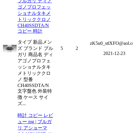
ブルガリ ディア
ゴノプロフェッ
ショナルタキメ
トリッククロノ
CH40SSDTA/N
コピー 時計
タイプ 新品メン
zK5u0_stlXFO@aol.
ズ ブランド ブル
5
2
2021-12-23
ガリ 商品名 ディ
アゴノプロフェ
ッショナルタキ
メトリッククロ
ノ 型番
CH40SSDTA/N
文字盤色 外装特
徴 ケース サイ
ズ...
時計 コピー レビ
ュー mg | ブルガ
リ アショーマ