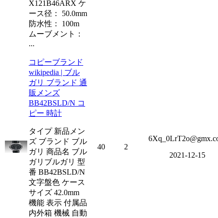
X121B46ARX ケ
ース径： 50.0mm
防水性： 100m
ムーブメント：
...
コピーブランド
wikipedia | ブル
ガリ ブランド 通
販メンズ
BB42BSLD/N コ
ピー 時計
タイプ 新品メン
6Xq_0LrT2o@gmx.c
ズ ブランド ブル
40
2
ガリ 商品名 ブル
2021-12-15
ガリブルガリ 型
番 BB42BSLD/N
文字盤色 ケース
サイズ 42.0mm
機能 表示 付属品
内外箱 機械 自動