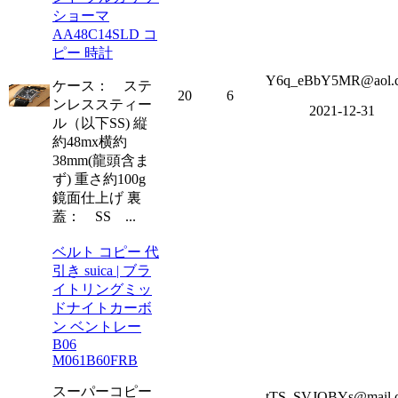
ショーマ
AA48C14SLD コ
ピー 時計
Y6q_eBbY5MR@aol.
ケース： ステ
20
6
ンレススティー
2021-12-31
ル（以下SS) 縦
約48mx横約
38mm(龍頭含ま
ず) 重さ約100g
鏡面仕上げ 裏
蓋： SS ...
ベルト コピー 代
引き suica | ブラ
イトリングミッ
ドナイトカーボ
ン ベントレー
B06
M061B60FRB
スーパーコピー
tTS_SVJQBYs@mail.