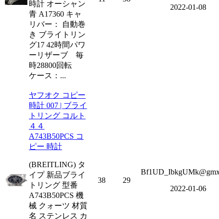
時計 オーシャン
2022-01-08
青 A17360 キャ
リバー： 自動巻
き ブライトリン
グ17 42時間パワ
ーリザーブ 毎
時28800回転
ケース：...
ヤフオク コピー
時計 007 | ブライ
トリング コルト
４４
A743B50PCS コ
ピー 時計
(BREITLING) タ
Bf1UD_IbkgUMk@gmx
イプ 新品ブライ
38
29
トリング 型番
2022-01-06
A743B50PCS 機
械 クォーツ 材質
名 ステンレス カ