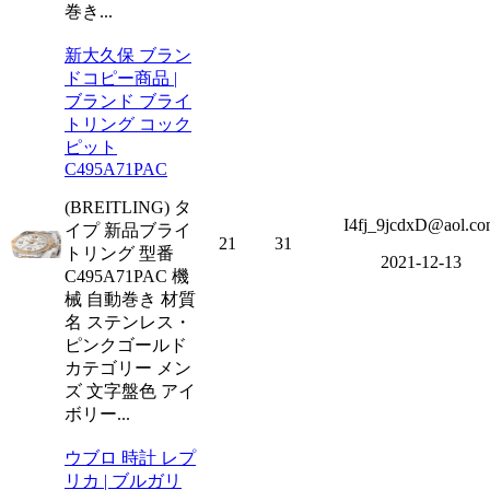
巻き...
新大久保 ブラン
ドコピー商品 |
ブランド ブライ
トリング コック
ピット
C495A71PAC
(BREITLING) タ
I4fj_9jcdxD@aol.c
イプ 新品ブライ
21
31
トリング 型番
2021-12-13
C495A71PAC 機
械 自動巻き 材質
名 ステンレス・
ピンクゴールド
カテゴリー メン
ズ 文字盤色 アイ
ボリー...
ウブロ 時計 レプ
リカ | ブルガリ