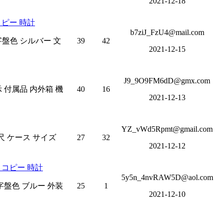
2021-12-18
コピー 時計
b7ziJ_FzU4@mail.com
文字盤色 シルバー 文
39
42
2021-12-15
J9_9O9FM6dD@gmx.com
示 付属品 内外箱 機
40
16
2021-12-13
YZ_vWd5Rpmt@gmail.com
尺 ケース サイズ
27
32
2021-12-12
 コピー 時計
5y5n_4nvRAW5D@aol.com
文字盤色 ブルー 外装
25
1
2021-12-10