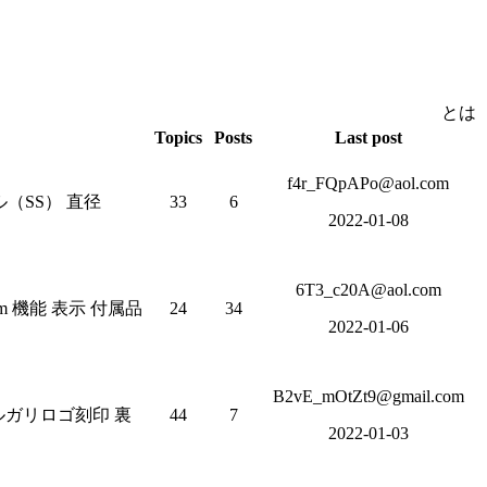
とは
Topics
Posts
Last post
f4r_FQpAPo@aol.com
（SS） 直径
33
6
2022-01-08
6T3_c20A@aol.com
m 機能 表示 付属品
24
34
2022-01-06
B2vE_mOtZt9@gmail.com
ルガリロゴ刻印 裏
44
7
2022-01-03