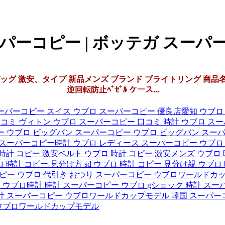
パーコピー | ボッテガ スーパ
激安、タイプ 新品メンズ ブランド ブライトリング 商品名 クロノマ
逆回転防止ﾍﾞｾﾞﾙ ケース...
ーパーコピー スイス
ウブロ スーパーコピー 優良店愛知
ウブロ
口コミ ヴィトン
ウブロ スーパーコピー 口コミ 時計
ウブロ ス
ー
ウブロ ビッグバン スーパーコピー
ウブロ ビッグバン スーパ
 スーパーコピー時計
ウブロ レディース スーパーコピー
ウブロ
時計 コピー 激安ベルト
ウブロ 時計 コピー 激安メンズ
ウブロ 
 時計 コピー 見分け方 sd
ウブロ 時計 コピー 見分け親
ウブロ
ピー ウブロ 代引き おつり
スーパーコピー ウブロワールドカ
ー ウブロ時計
時計 スーパーコピー ウブロ gショック
時計 スーパ
計 スーパーコピー ウブロワールドカップモデル
韓国 スーパー
 ウブロワールドカップモデル