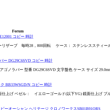
Forum
E12001 コピー 時計
ーリザーブ 毎時28，800回転 ケース： ステンレススティール
ー DG29C6SVD コピー 時計
ノラバー 型番 DG29C6SVD 文字盤色 ケース サイズ 29.0m
BB33WSGD/N コピー 時計
鏡面仕上げ ベゼル： イエローゴールド(以下YG) 鏡面仕上げ ブ
ピーオーシャン ヘリテージ クロノワークスSB01B91QRS