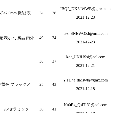
IBQ2_DK3dWWB@gmx.com
2.0mm 機能 表
34
38
2021-12-23
t98_SNEWQZI@mail.com
能 表示 付属品 内外
40
24
2021-12-23
Izdt_UNfHSsl@aol.com
38
37
2021-12-21
YTH4f_dMswb@gmx.com
文字盤色 ブラック／
25
43
2021-12-18
Nu0Bz_QslTlfG@aol.com
チール/セラミック
36
41