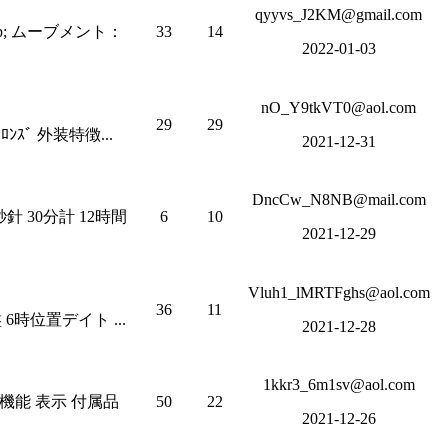
qyyvs_J2KM@gmail.com
p; ムーブメント：
33
14
2022-01-03
nO_Y9tkVT0@aol.com
29
29
ｽﾞ 外装特徴...
2021-12-31
DncCw_N8NB@mail.com
 30分計 12時間
6
10
2021-12-29
Vluh1_lMRTFghs@aol.com
36
11
6時位置デイト ...
2021-12-28
1kkr3_6m1sv@aol.com
 機能 表示 付属品
50
22
2021-12-26