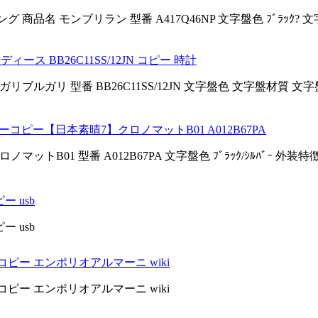
 商品名 モンブリラン 型番 A417Q46NP 文字盤色 ﾌﾞﾗｯｸ? 文字
ィース BB26C11SS/12JN コピー 時計
ルガリ 型番 BB26C11SS/12JN 文字盤色 文字盤材質 文字盤
コピー【日本素晴7】クロノマットB01 A012B67PA
トB01 型番 A012B67PA 文字盤色 ﾌﾞﾗｯｸ/ｼﾙﾊﾞｰ 外装特
 usb
 usb
ピー エンポリオアルマーニ wiki
ピー エンポリオアルマーニ wiki